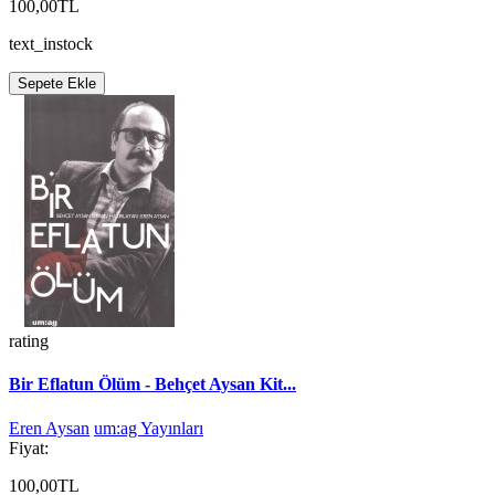
100,00TL
text_instock
Sepete Ekle
rating
Bir Eflatun Ölüm - Behçet Aysan Kit...
Eren Aysan
um:ag Yayınları
Fiyat:
100,00TL