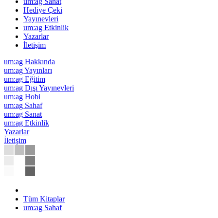
um:ag Sanat
Hediye Çeki
Yayınevleri
um:ag Etkinlik
Yazarlar
İletişim
um:ag Hakkında
um:ag Yayınları
um:ag Eğitim
um:ag Dışı Yayınevleri
um:ag Hobi
um:ag Sahaf
um:ag Sanat
um:ag Etkinlik
Yazarlar
İletişim
Tüm Kitaplar
um:ag Sahaf