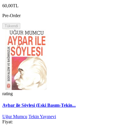
60,00TL
Pre-Order
Tükendi
rating
Aybar ile Söyleşi (Eski Basım-Tekin...
Uğur Mumcu
Tekin Yayınevi
Fiyat: