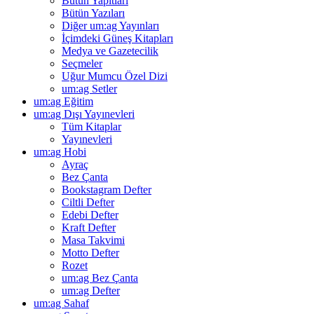
Bütün Yapıtları
Bütün Yazıları
Diğer um:ag Yayınları
İçimdeki Güneş Kitapları
Medya ve Gazetecilik
Seçmeler
Uğur Mumcu Özel Dizi
um:ag Setler
um:ag Eğitim
um:ag Dışı Yayınevleri
Tüm Kitaplar
Yayınevleri
um:ag Hobi
Ayraç
Bez Çanta
Bookstagram Defter
Ciltli Defter
Edebi Defter
Kraft Defter
Masa Takvimi
Motto Defter
Rozet
um:ag Bez Çanta
um:ag Defter
um:ag Sahaf