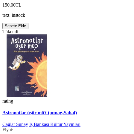
150,00TL
text_instock
Sepete Ekle
Tükendi
rating
Astronotlar üşür mü? (um:ag-Sahaf)
Çağlar Sunay
İş Bankası Kültür Yayınları
Fiyat: