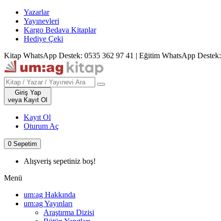
Yazarlar
Yayınevleri
Kargo Bedava Kitaplar
Hediye Çeki
Kitap WhatsApp Destek: 0535 362 97 41
|
Eğitim WhatsApp Destek:
Giriş Yap
veya Kayıt Ol
Kayıt Ol
Oturum Aç
0
Sepetim
Alışveriş sepetiniz boş!
Menü
um:ag Hakkında
um:ag Yayınları
Araştırma Dizisi