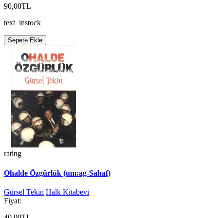
90,00TL
text_instock
Sepete Ekle
rating
Ohalde Özgürlük (um:ag-Sahaf)
Gürsel Tekin
Halk Kitabevi
Fiyat:
40,00TL