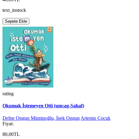
text_instock
Sepete Ekle
rating
Okumak İstemeyen Otti (um:ag-Sahaf)
Defne Ongun Müminoğlu, İpek Ongun
Artemis Çocuk
Fiyat:
80,00TL