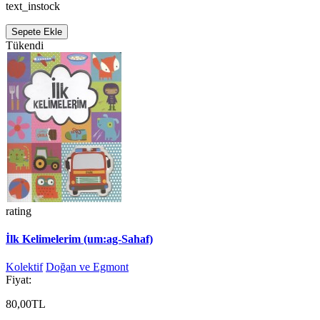
text_instock
Sepete Ekle
Tükendi
rating
İlk Kelimelerim (um:ag-Sahaf)
Kolektif
Doğan ve Egmont
Fiyat:
80,00TL