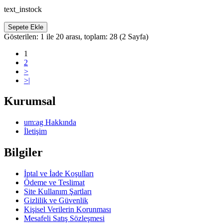
text_instock
Sepete Ekle
Gösterilen: 1 ile 20 arası, toplam: 28 (2 Sayfa)
1
2
>
>|
Kurumsal
um:ag Hakkında
İletişim
Bilgiler
İptal ve İade Koşulları
Ödeme ve Teslimat
Site Kullanım Şartları
Gizlilik ve Güvenlik
Kişisel Verilerin Korunması
Mesafeli Satış Sözleşmesi