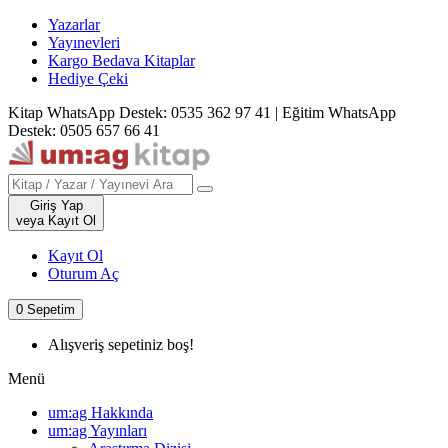
Yazarlar
Yayınevleri
Kargo Bedava Kitaplar
Hediye Çeki
Kitap WhatsApp Destek: 0535 362 97 41
|
Eğitim WhatsApp
Destek: 0505 657 66 41
Giriş Yap
veya Kayıt Ol
Kayıt Ol
Oturum Aç
0
Sepetim
Alışveriş sepetiniz boş!
Menü
um:ag Hakkında
um:ag Yayınları