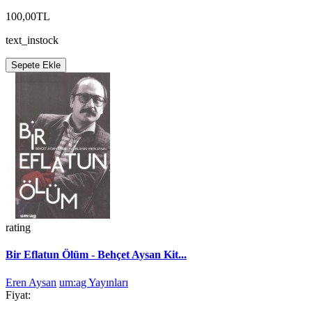
100,00TL
text_instock
Sepete Ekle
rating
Bir Eflatun Ölüm - Behçet Aysan Kit...
Eren Aysan
um:ag Yayınları
Fiyat: