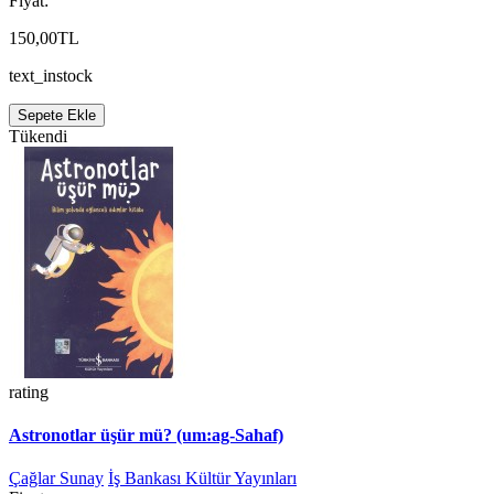
Fiyat:
150,00TL
text_instock
Sepete Ekle
Tükendi
rating
Astronotlar üşür mü? (um:ag-Sahaf)
Çağlar Sunay
İş Bankası Kültür Yayınları