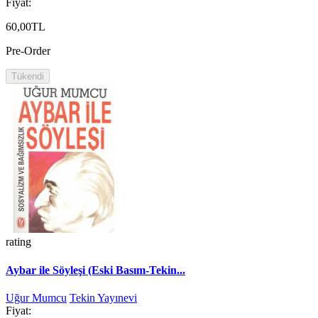
Fiyat:
60,00TL
Pre-Order
Tükendi
rating
Aybar ile Söyleşi (Eski Basım-Tekin...
Uğur Mumcu
Tekin Yayınevi
Fiyat: