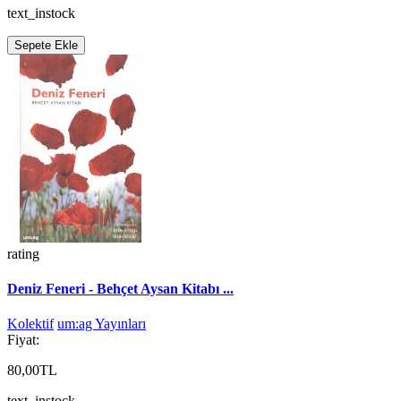
text_instock
Sepete Ekle
rating
Deniz Feneri - Behçet Aysan Kitabı ...
Kolektif
um:ag Yayınları
Fiyat:
80,00TL
text_instock