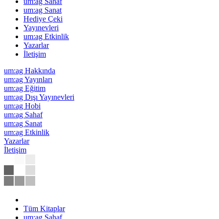
um:ag Sahaf
um:ag Sanat
Hediye Çeki
Yayınevleri
um:ag Etkinlik
Yazarlar
İletişim
um:ag Hakkında
um:ag Yayınları
um:ag Eğitim
um:ag Dışı Yayınevleri
um:ag Hobi
um:ag Sahaf
um:ag Sanat
um:ag Etkinlik
Yazarlar
İletişim
Tüm Kitaplar
um:ag Sahaf