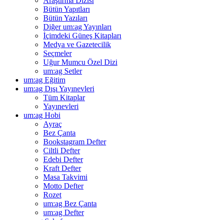
Araştırma Dizisi
Bütün Yapıtları
Bütün Yazıları
Diğer um:ag Yayınları
İçimdeki Güneş Kitapları
Medya ve Gazetecilik
Seçmeler
Uğur Mumcu Özel Dizi
um:ag Setler
um:ag Eğitim
um:ag Dışı Yayınevleri
Tüm Kitaplar
Yayınevleri
um:ag Hobi
Ayraç
Bez Çanta
Bookstagram Defter
Ciltli Defter
Edebi Defter
Kraft Defter
Masa Takvimi
Motto Defter
Rozet
um:ag Bez Çanta
um:ag Defter