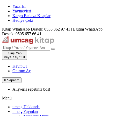
Yazarlar
Yayınevleri
Kargo Bedava Kitaplar
Hediye Çeki
Kitap WhatsApp Destek: 0535 362 97 41
|
Eğitim WhatsApp
Destek: 0505 657 66 41
Giriş Yap
veya Kayıt Ol
Kayıt Ol
Oturum Aç
0
Sepetim
Alışveriş sepetiniz boş!
Menü
um:ag Hakkında
um:ag Yayınları