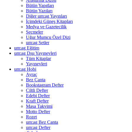
Araştırma Dizisi
Bütün Yapıtları
Bütün Yazıları
Diğer um:ag Yayınları
İçimdeki Güneş Kitapları
Medya ve Gazetecilik
Seçmeler
Uğur Mumcu Özel Dizi
um:ag Setler
um:ag Eğitim
um:ag Dışı Yayınevleri
Tüm Kitaplar
Yayınevleri
um:ag Hobi
Ayraç
Bez Çanta
Bookstagram Defter
Ciltli Defter
Edebi Defter
Kraft Defter
Masa Takvimi
Motto Defter
Rozet
um:ag Bez Çanta
um:ag Defter