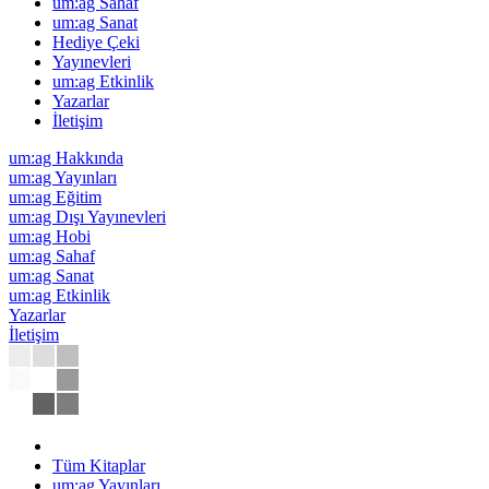
um:ag Sahaf
um:ag Sanat
Hediye Çeki
Yayınevleri
um:ag Etkinlik
Yazarlar
İletişim
um:ag Hakkında
um:ag Yayınları
um:ag Eğitim
um:ag Dışı Yayınevleri
um:ag Hobi
um:ag Sahaf
um:ag Sanat
um:ag Etkinlik
Yazarlar
İletişim
Tüm Kitaplar
um:ag Yayınları