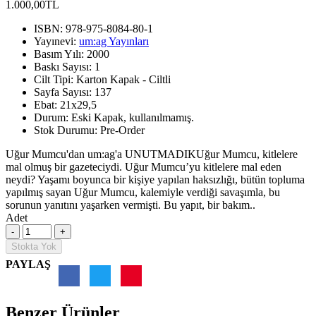
1.000,00TL
ISBN:
978-975-8084-80-1
Yayınevi:
um:ag Yayınları
Basım Yılı:
2000
Baskı Sayısı:
1
Cilt Tipi:
Karton Kapak - Ciltli
Sayfa Sayısı:
137
Ebat:
21x29,5
Durum:
Eski Kapak, kullanılmamış.
Stok Durumu:
Pre-Order
Uğur Mumcu'dan um:ag'a UNUTMADIKUğur Mumcu, kitlelere
mal olmuş bir gazeteciydi. Uğur Mumcu’yu kitlelere mal eden
neydi? Yaşamı boyunca bir kişiye yapılan haksızlığı, bütün topluma
yapılmış sayan Uğur Mumcu, kalemiyle verdiği savaşımla, bu
sorunun yanıtını yaşarken vermişti. Bu yapıt, bir bakım..
Adet
Stokta Yok
PAYLAŞ
Benzer Ürünler