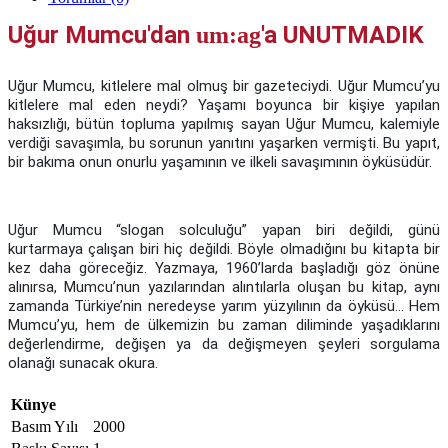
Uğur Mumcu'dan
'a UNUTMADIK
um:ag
Uğur Mumcu, kitlelere mal olmuş bir gazeteciydi. Uğur Mumcu’yu
kitlelere mal eden neydi? Yaşamı boyunca bir kişiye yapılan
haksızlığı, bütün topluma yapılmış sayan Uğur Mumcu, kalemiyle
verdiği savaşımla, bu sorunun yanıtını yaşarken vermişti. Bu yapıt,
bir bakıma onun onurlu yaşamının ve ilkeli savaşımının öyküsüdür.
Uğur Mumcu “slogan solculuğu” yapan biri değildi, günü
kurtarmaya çalışan biri hiç değildi. Böyle olmadığını bu kitapta bir
kez daha göreceğiz. Yazmaya, 1960’larda başladığı göz önüne
alınırsa, Mumcu’nun yazılarından alıntılarla oluşan bu kitap, aynı
zamanda Türkiye’nin neredeyse yarım yüzyılının da öyküsü... Hem
Mumcu’yu, hem de ülkemizin bu zaman diliminde yaşadıklarını
değerlendirme, değişen ya da değişmeyen şeyleri sorgulama
olanağı sunacak okura.
Künye
Basım Yılı
2000