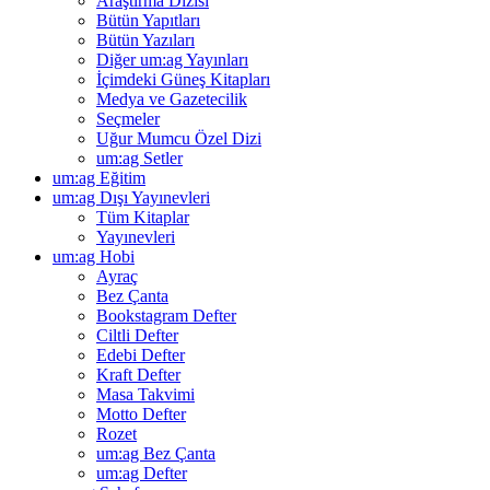
Araştırma Dizisi
Bütün Yapıtları
Bütün Yazıları
Diğer um:ag Yayınları
İçimdeki Güneş Kitapları
Medya ve Gazetecilik
Seçmeler
Uğur Mumcu Özel Dizi
um:ag Setler
um:ag Eğitim
um:ag Dışı Yayınevleri
Tüm Kitaplar
Yayınevleri
um:ag Hobi
Ayraç
Bez Çanta
Bookstagram Defter
Ciltli Defter
Edebi Defter
Kraft Defter
Masa Takvimi
Motto Defter
Rozet
um:ag Bez Çanta
um:ag Defter