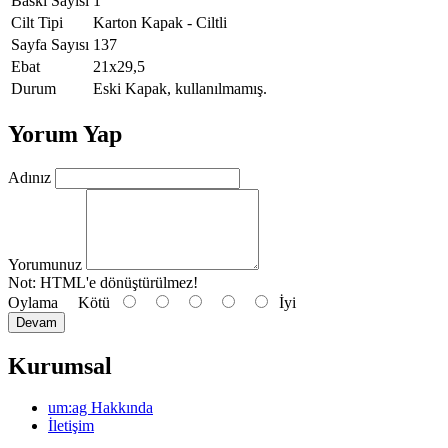
Baskı Sayısı
1
Cilt Tipi
Karton Kapak - Ciltli
Sayfa Sayısı
137
Ebat
21x29,5
Durum
Eski Kapak, kullanılmamış.
Yorum Yap
Adınız
Yorumunuz
Not:
HTML'e dönüştürülmez!
Oylama
Kötü
İyi
Devam
Kurumsal
um:ag Hakkında
İletişim