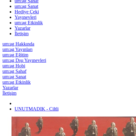
um:ag Sahaf
um:ag Sanat
Hediye Çeki
Yayınevleri
um:ag Etkinlik
Yazarlar
İletişim
um:ag Hakkında
um:ag Yayınları
um:ag Eğitim
um:ag Dışı Yayınevleri
um:ag Hobi
um:ag Sahaf
um:ag Sanat
um:ag Etkinlik
Yazarlar
İletişim
UNUTMADIK - Ciltli