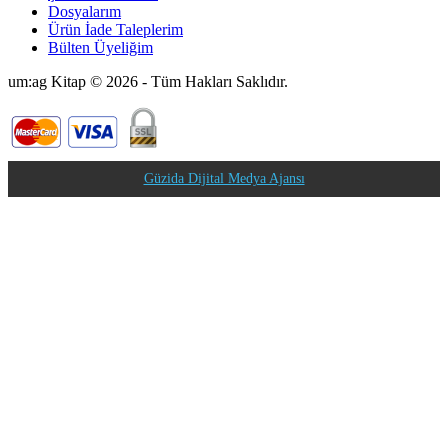
Dosyalarım
Ürün İade Taleplerim
Bülten Üyeliğim
um:ag Kitap © 2026 - Tüm Hakları Saklıdır.
Güzida Dijital Medya Ajansı