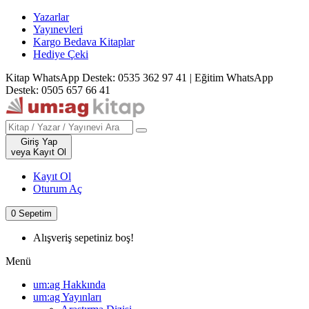
Yazarlar
Yayınevleri
Kargo Bedava Kitaplar
Hediye Çeki
Kitap WhatsApp Destek: 0535 362 97 41
|
Eğitim WhatsApp
Destek: 0505 657 66 41
Giriş Yap
veya Kayıt Ol
Kayıt Ol
Oturum Aç
0
Sepetim
Alışveriş sepetiniz boş!
Menü
um:ag Hakkında
um:ag Yayınları