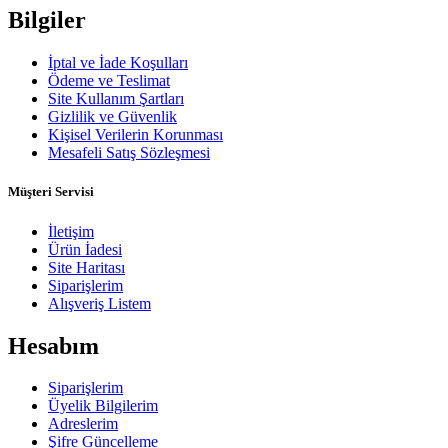
Bilgiler
İptal ve İade Koşulları
Ödeme ve Teslimat
Site Kullanım Şartları
Gizlilik ve Güvenlik
Kişisel Verilerin Korunması
Mesafeli Satış Sözleşmesi
Müşteri Servisi
İletişim
Ürün İadesi
Site Haritası
Siparişlerim
Alışveriş Listem
Hesabım
Siparişlerim
Üyelik Bilgilerim
Adreslerim
Şifre Güncelleme