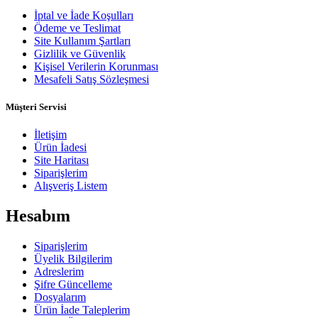
İptal ve İade Koşulları
Ödeme ve Teslimat
Site Kullanım Şartları
Gizlilik ve Güvenlik
Kişisel Verilerin Korunması
Mesafeli Satış Sözleşmesi
Müşteri Servisi
İletişim
Ürün İadesi
Site Haritası
Siparişlerim
Alışveriş Listem
Hesabım
Siparişlerim
Üyelik Bilgilerim
Adreslerim
Şifre Güncelleme
Dosyalarım
Ürün İade Taleplerim