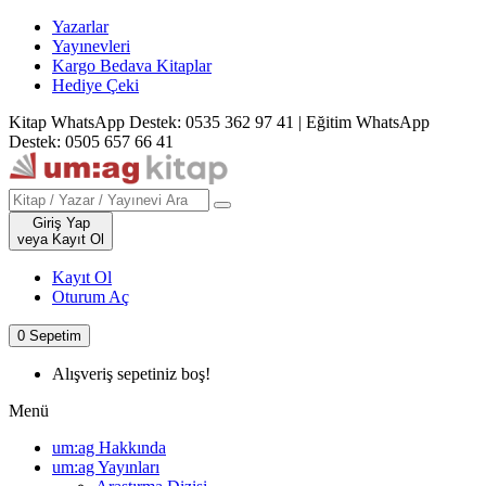
Yazarlar
Yayınevleri
Kargo Bedava Kitaplar
Hediye Çeki
Kitap WhatsApp Destek: 0535 362 97 41
|
Eğitim WhatsApp
Destek: 0505 657 66 41
Giriş Yap
veya Kayıt Ol
Kayıt Ol
Oturum Aç
0
Sepetim
Alışveriş sepetiniz boş!
Menü
um:ag Hakkında
um:ag Yayınları