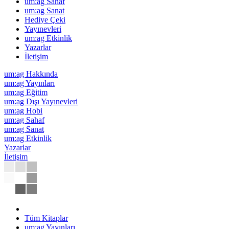
um:ag Sahaf
um:ag Sanat
Hediye Çeki
Yayınevleri
um:ag Etkinlik
Yazarlar
İletişim
um:ag Hakkında
um:ag Yayınları
um:ag Eğitim
um:ag Dışı Yayınevleri
um:ag Hobi
um:ag Sahaf
um:ag Sanat
um:ag Etkinlik
Yazarlar
İletişim
Tüm Kitaplar
um:ag Yayınları