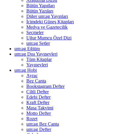
Araştırma Dizisi
Bütün Yapıtları
Bütün Yazıları
Diğer um:ag Yayınları
İçimdeki Güneş Kitapları
Medya ve Gazetecilik
Seçmeler
Uğur Mumcu Özel Dizi
um:ag Setler
um:ag Eğitim
um:ag Dışı Yayınevleri
Tüm Kitaplar
Yayınevleri
um:ag Hobi
Ayraç
Bez Çanta
Bookstagram Defter
Ciltli Defter
Edebi Defter
Kraft Defter
Masa Takvimi
Motto Defter
Rozet
um:ag Bez Çanta
um:ag Defter