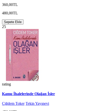
360,00TL
480,00TL
Sepete Ekle
25
rating
Kamu İhalelerinde Olağan İşler
Çiğdem Toker
Tekin Yayınevi