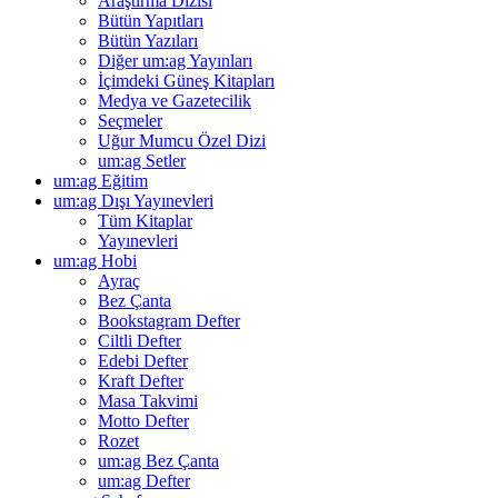
Araştırma Dizisi
Bütün Yapıtları
Bütün Yazıları
Diğer um:ag Yayınları
İçimdeki Güneş Kitapları
Medya ve Gazetecilik
Seçmeler
Uğur Mumcu Özel Dizi
um:ag Setler
um:ag Eğitim
um:ag Dışı Yayınevleri
Tüm Kitaplar
Yayınevleri
um:ag Hobi
Ayraç
Bez Çanta
Bookstagram Defter
Ciltli Defter
Edebi Defter
Kraft Defter
Masa Takvimi
Motto Defter
Rozet
um:ag Bez Çanta
um:ag Defter