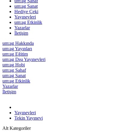
um:ag Sahaf
um:ag Sanat
Hediye Çeki
Yayınevleri
um:ag Etkinlik
Yazarlar
İletişim
um:ag Hakkında
um:ag Yayınları
um:ag Eğitim
um:ag Dışı Yayınevleri
um:ag Hobi
um:ag Sahaf
um:ag Sanat
um:ag Etkinlik
Yazarlar
İletişim
Yayınevleri
Tekin Yayınevi
Alt Kategoriler