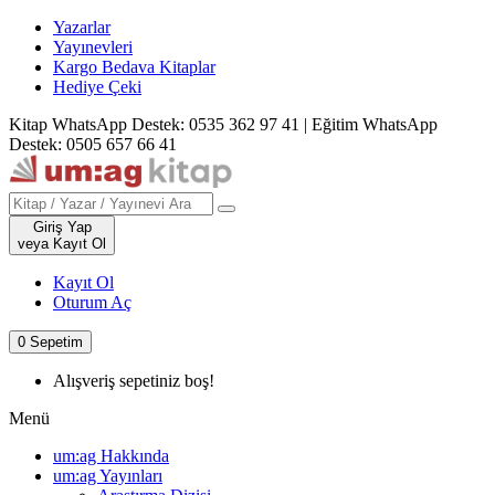
Yazarlar
Yayınevleri
Kargo Bedava Kitaplar
Hediye Çeki
Kitap WhatsApp Destek: 0535 362 97 41
|
Eğitim WhatsApp
Destek: 0505 657 66 41
Giriş Yap
veya Kayıt Ol
Kayıt Ol
Oturum Aç
0
Sepetim
Alışveriş sepetiniz boş!
Menü
um:ag Hakkında
um:ag Yayınları