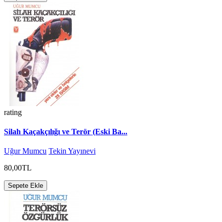
rating
Silah Kaçakçılığı ve Terör (Eski Ba...
Uğur Mumcu
Tekin Yayınevi
80,00TL
Sepete Ekle