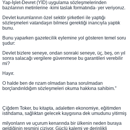
Yap-İşlet-Devret (YİD) uygulama sözleşmelerinden
bazılarının metinlerine -kimi taslak formatında- yer veriyoruz.
Devlet kurumlarının özel sektör şirketleri ile yaptığı
sözleşmeleri vatandaşın bilmesi gerektiği inancıyla yaptık
bunu.
Bunu yaparken gazetecilik eylemine yol gösteren temel soru
şudur:
Devlet bizlere seneye, ondan sonraki seneye, üç, beş, on yıl
sonra salacağı vergilere güvenmese bu garantileri verebilir
mi?
Hayır.
O halde ben de rızam olmadan bana sorulmadan
borçlandırıldığım sözleşmeleri okuma hakkına sahibim.”
Çiğdem Toker, bu kitapta, adaletten ekonomiye, eğitimden
istihdama, sağlıktan gelecek kaygısına dek umudunu yitirmiş
milyonların ve uçurum kenarında bir ülkenin neden buraya
geldiğinin resmini çiziyor. Güçlü kalemi ve derinlikli