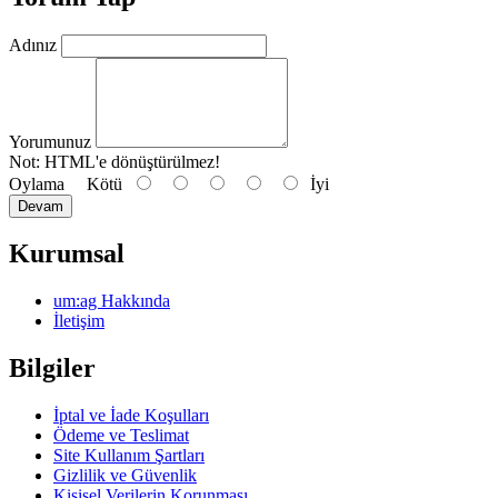
Adınız
Yorumunuz
Not:
HTML'e dönüştürülmez!
Oylama
Kötü
İyi
Devam
Kurumsal
um:ag Hakkında
İletişim
Bilgiler
İptal ve İade Koşulları
Ödeme ve Teslimat
Site Kullanım Şartları
Gizlilik ve Güvenlik
Kişisel Verilerin Korunması