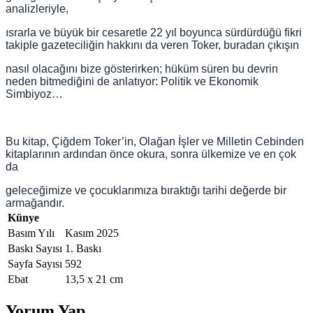
analizleriyle,
ısrarla ve büyük bir cesaretle 22 yıl boyunca sürdürdüğü fikri
takiple gazeteciliğin hakkını da veren Toker, buradan çıkışın
nasıl olacağını bize gösterirken; hüküm süren bu devrin
neden bitmediğini de anlatıyor: Politik ve Ekonomik
Simbiyoz…
Bu kitap, Çiğdem Toker’in, Olağan İşler ve Milletin Cebinden
kitaplarının ardından önce okura, sonra ülkemize ve en çok
da
geleceğimize ve çocuklarımıza bıraktığı tarihi değerde bir
armağandır.
Künye
Basım Yılı
Kasım 2025
Baskı Sayısı
1. Baskı
Sayfa Sayısı
592
Ebat
13,5 x 21 cm
Yorum Yap