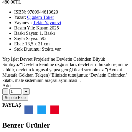
480,00TL
ISBN:
9789944613620
Yazar:
Çiğdem Toker
Yayınevi:
Tekin Yayınevi
Basım Yılı:
Kasım 2025
Baskı Sayısı:
1. Baskı
Sayfa Sayısı:
592
Ebat:
13,5 x 21 cm
Stok Durumu:
Stokta var
Yap İşlet Devret Projeleri’ne Devletin Cebinden Büyük
Simbiyoz“Devletin kendine özgü sırları, devlet sırrı hukuki rejimine
tabidir, devletin kurgusal yapısı gereği ticari sırrı olmaz.”(Avukat
Mustafa Gökhan Tekşen)“Elinizde tuttuğunuz ‘Devletin Cebinden’
kitabı, ihale sisteminin araçsallaştırılması ..
Adet
Sepete Ekle
PAYLAŞ
Benzer Ürünler