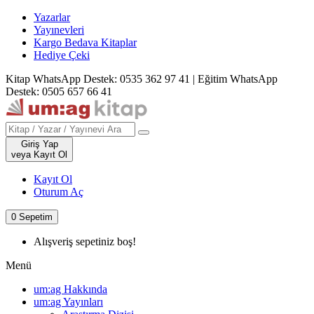
Yazarlar
Yayınevleri
Kargo Bedava Kitaplar
Hediye Çeki
Kitap WhatsApp Destek: 0535 362 97 41
|
Eğitim WhatsApp
Destek: 0505 657 66 41
Giriş Yap
veya Kayıt Ol
Kayıt Ol
Oturum Aç
0
Sepetim
Alışveriş sepetiniz boş!
Menü
um:ag Hakkında
um:ag Yayınları