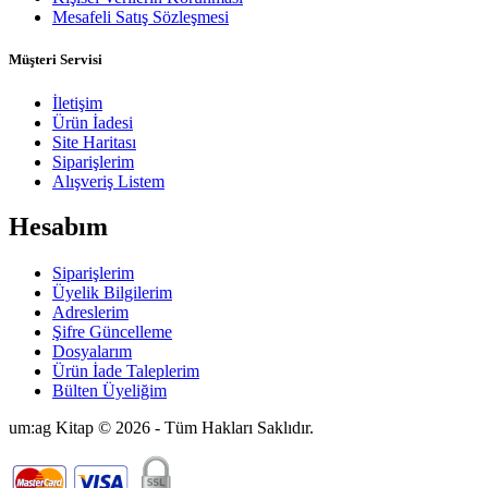
Mesafeli Satış Sözleşmesi
Müşteri Servisi
İletişim
Ürün İadesi
Site Haritası
Siparişlerim
Alışveriş Listem
Hesabım
Siparişlerim
Üyelik Bilgilerim
Adreslerim
Şifre Güncelleme
Dosyalarım
Ürün İade Taleplerim
Bülten Üyeliğim
um:ag Kitap © 2026 - Tüm Hakları Saklıdır.