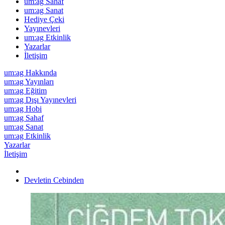
um:ag Sahaf
um:ag Sanat
Hediye Çeki
Yayınevleri
um:ag Etkinlik
Yazarlar
İletişim
um:ag Hakkında
um:ag Yayınları
um:ag Eğitim
um:ag Dışı Yayınevleri
um:ag Hobi
um:ag Sahaf
um:ag Sanat
um:ag Etkinlik
Yazarlar
İletişim
Devletin Cebinden