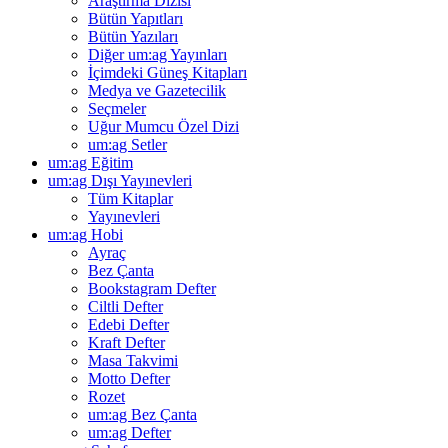
Araştırma Dizisi
Bütün Yapıtları
Bütün Yazıları
Diğer um:ag Yayınları
İçimdeki Güneş Kitapları
Medya ve Gazetecilik
Seçmeler
Uğur Mumcu Özel Dizi
um:ag Setler
um:ag Eğitim
um:ag Dışı Yayınevleri
Tüm Kitaplar
Yayınevleri
um:ag Hobi
Ayraç
Bez Çanta
Bookstagram Defter
Ciltli Defter
Edebi Defter
Kraft Defter
Masa Takvimi
Motto Defter
Rozet
um:ag Bez Çanta
um:ag Defter