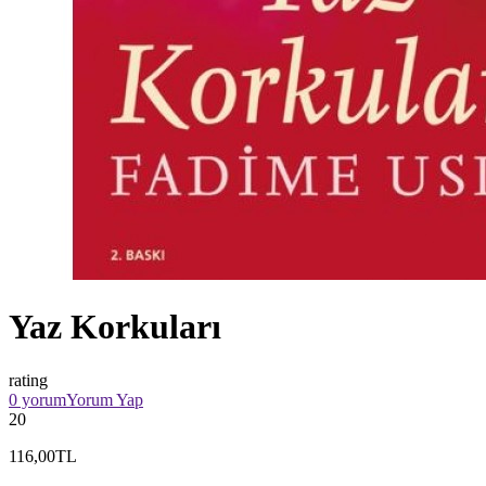
Yaz Korkuları
rating
0 yorum
Yorum Yap
20
116,00TL