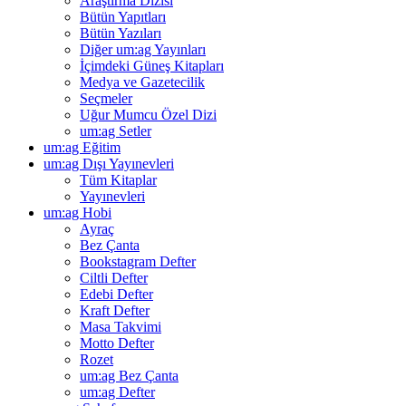
Araştırma Dizisi
Bütün Yapıtları
Bütün Yazıları
Diğer um:ag Yayınları
İçimdeki Güneş Kitapları
Medya ve Gazetecilik
Seçmeler
Uğur Mumcu Özel Dizi
um:ag Setler
um:ag Eğitim
um:ag Dışı Yayınevleri
Tüm Kitaplar
Yayınevleri
um:ag Hobi
Ayraç
Bez Çanta
Bookstagram Defter
Ciltli Defter
Edebi Defter
Kraft Defter
Masa Takvimi
Motto Defter
Rozet
um:ag Bez Çanta
um:ag Defter