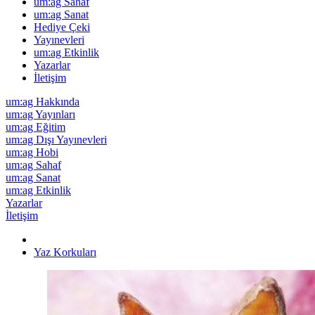
um:ag Sahaf
um:ag Sanat
Hediye Çeki
Yayınevleri
um:ag Etkinlik
Yazarlar
İletişim
um:ag Hakkında
um:ag Yayınları
um:ag Eğitim
um:ag Dışı Yayınevleri
um:ag Hobi
um:ag Sahaf
um:ag Sanat
um:ag Etkinlik
Yazarlar
İletişim
Yaz Korkuları