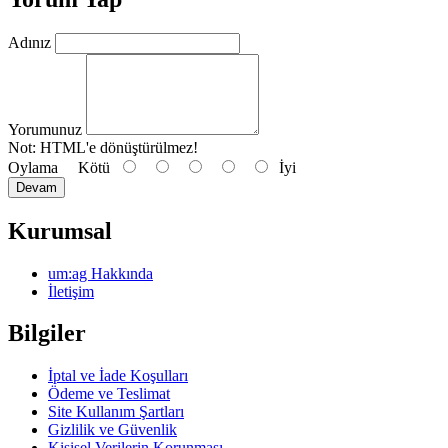
Adınız
Yorumunuz
Not:
HTML'e dönüştürülmez!
Oylama
Kötü
İyi
Devam
Kurumsal
um:ag Hakkında
İletişim
Bilgiler
İptal ve İade Koşulları
Ödeme ve Teslimat
Site Kullanım Şartları
Gizlilik ve Güvenlik
Kişisel Verilerin Korunması