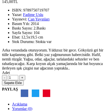
145,00TL
ISBN:
9789750719707
Yazar:
Fadime Uslu
Yayınevi:
Can Yayınları
Basım Yılı:
2014
Baskı Sayısı:
2.Baskı
Sayfa Sayısı:
104
Ebat:
12,5x19,5 cm
Stok Durumu:
Stokta var
Arka verandada oturuyorum. Yıldızsız bir gece. Gökyüzü gri bir
tülle kaplanmış gibi. Belki yaz yağmurunun habercisidir. Hafif,
nemli rüzgâr. Yağsa, otlar, ağaçlar, tarlalardaki sebzeler ve ben
rahatlayacağız. Karşı koyun alçak yamaçlarında bir hat boyunca
ilerleyen ışık çizgisi nar ağacının yaprakla..
Adet
Sepete Ekle
PAYLAŞ
Açıklama
Yorumlar (0)