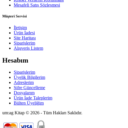
Mesafeli Satış Sözleşmesi
Müşteri Servisi
İletişim
Ürün İadesi
Site Haritası
Siparişlerim
Alışveriş Listem
Hesabım
Siparişlerim
Üyelik Bilgilerim
Adreslerim
Şifre Güncelleme
Dosyalarım
Ürün İade Taleplerim
Bülten Üyeliğim
um:ag Kitap © 2026 - Tüm Hakları Saklıdır.