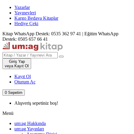
Yazarlar
Yayınevleri
Kargo Bedava Kitaplar
Hediye Çeki
Kitap WhatsApp Destek: 0535 362 97 41
|
Eğitim WhatsApp
Destek: 0505 657 66 41
Giriş Yap
veya Kayıt Ol
Kayıt Ol
Oturum Aç
0
Sepetim
Alışveriş sepetiniz boş!
Menü
um:ag Hakkında
um:ag Yayınları