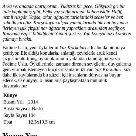
Arka verandada oturuyorum. Yıldızsız bir gece. Gökyüzü gri bir
tülle kaplanmış gibi. Belki yaz yağmurunun habercisidir. Hafif,
nemli rüzgâr. Yağsa, otlar, ağaçlar, tarlalardaki sebzeler ve ben
rahatlayacağız. Karşı koyun alçak yamaçlarında bir hat boyunca
ilerleyen ışık çizgisi nar ağacının yaprakları arasından seçiliyor.
Radyoda ezgisi bilindik bir Yunan şarkısı. Yan komşumuz akordeon
çalmayı bıraktı.
Fadime Uslu, yeni öykülerini
Yaz Korkuları
adı altında bir araya
getiriyor. Ele aldığı konularla, anlattığı çevrelerle artık kendi
çizgisini oturtmuş, öykü okurunun yakından tanıdığı bir yazar
Fadime Uslu. Öykülerinde, zamana direnen sevgilerin, duygularına
gem vurmak istemeyen küçük insanların izi var.
Yaz Korkuları,
sizi
daha ilk sayfalarında bu güzel, içli insanların dünyasına buyur
edecek. O dünyayı o insanlarla paylaşmaktan mutluluk
duyacaksınız.
Künye
Basım Yılı
2014
Baskı Sayısı
2.Baskı
Sayfa Sayısı
104
Ebat
12,5x19,5 cm
Yorum Yap