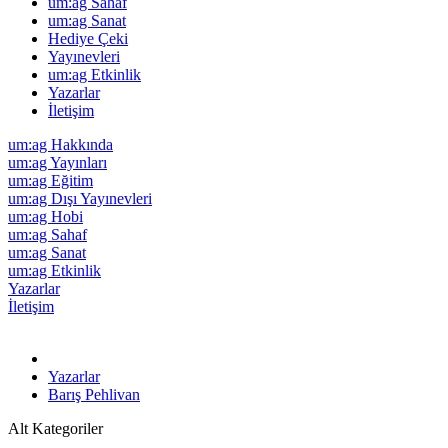
um:ag Sahaf
um:ag Sanat
Hediye Çeki
Yayınevleri
um:ag Etkinlik
Yazarlar
İletişim
um:ag Hakkında
um:ag Yayınları
um:ag Eğitim
um:ag Dışı Yayınevleri
um:ag Hobi
um:ag Sahaf
um:ag Sanat
um:ag Etkinlik
Yazarlar
İletişim
Yazarlar
Barış Pehlivan
Alt Kategoriler