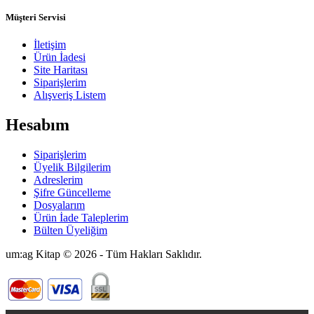
Müşteri Servisi
İletişim
Ürün İadesi
Site Haritası
Siparişlerim
Alışveriş Listem
Hesabım
Siparişlerim
Üyelik Bilgilerim
Adreslerim
Şifre Güncelleme
Dosyalarım
Ürün İade Taleplerim
Bülten Üyeliğim
um:ag Kitap © 2026 - Tüm Hakları Saklıdır.