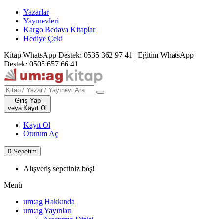
Yazarlar
Yayınevleri
Kargo Bedava Kitaplar
Hediye Çeki
Kitap WhatsApp Destek: 0535 362 97 41
|
Eğitim WhatsApp
Destek: 0505 657 66 41
Giriş Yap
veya Kayıt Ol
Kayıt Ol
Oturum Aç
0
Sepetim
Alışveriş sepetiniz boş!
Menü
um:ag Hakkında
um:ag Yayınları