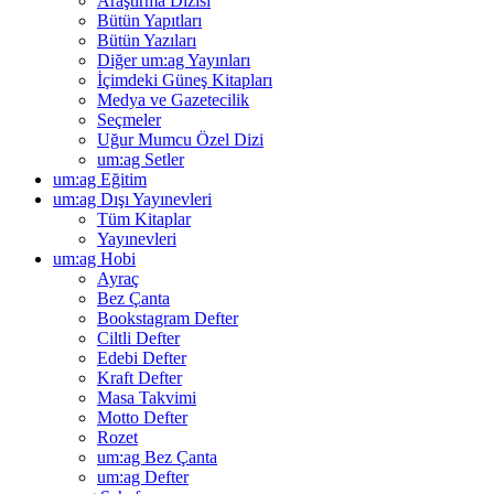
Araştırma Dizisi
Bütün Yapıtları
Bütün Yazıları
Diğer um:ag Yayınları
İçimdeki Güneş Kitapları
Medya ve Gazetecilik
Seçmeler
Uğur Mumcu Özel Dizi
um:ag Setler
um:ag Eğitim
um:ag Dışı Yayınevleri
Tüm Kitaplar
Yayınevleri
um:ag Hobi
Ayraç
Bez Çanta
Bookstagram Defter
Ciltli Defter
Edebi Defter
Kraft Defter
Masa Takvimi
Motto Defter
Rozet
um:ag Bez Çanta
um:ag Defter