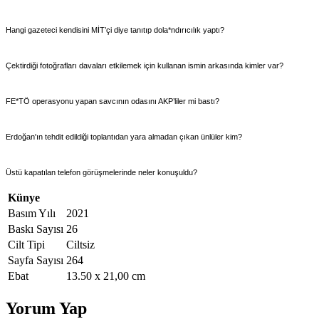
Hangi gazeteci kendisini MİT’çi diye tanıtıp dola*ndırıcılık yaptı?
Çektirdiği fotoğrafları davaları etkilemek için kullanan ismin arkasında kimler var?
FE*TÖ operasyonu yapan savcının odasını AKP’liler mi bastı?
Erdoğan'ın tehdit edildiği toplantıdan yara almadan çıkan ünlüler kim?
Üstü kapatılan telefon görüşmelerinde neler konuşuldu?
Künye
Basım Yılı
2021
Baskı Sayısı
26
Cilt Tipi
Ciltsiz
Sayfa Sayısı
264
Ebat
13.50 x 21,00 cm
Yorum Yap