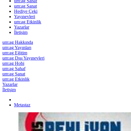
um:ag Sahaf
um:ag Sanat
Hediye Çeki
Yayınevleri
um:ag Etkinlik
Yazarlar
İletişim
um:ag Hakkında
um:ag Yayınları
um:ag Eğitim
um:ag Dışı Yayınevleri
um:ag Hobi
um:ag Sahaf
um:ag Sanat
um:ag Etkinlik
Yazarlar
İletişim
Metastaz