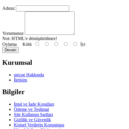
Adınız
Yorumunuz
Not:
HTML'e dönüştürülmez!
Oylama
Kötü
İyi
Devam
Kurumsal
um:ag Hakkında
İletişim
Bilgiler
İptal ve İade Koşulları
Ödeme ve Teslimat
Site Kullanım Şartları
Gizlilik ve Güvenlik
Kişisel Verilerin Korunması