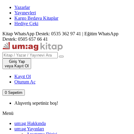
Yazarlar
Yayınevleri
Kargo Bedava Kitaplar
Hediye Çeki
Kitap WhatsApp Destek: 0535 362 97 41
|
Eğitim WhatsApp
Destek: 0505 657 66 41
Giriş Yap
veya Kayıt Ol
Kayıt Ol
Oturum Aç
0
Sepetim
Alışveriş sepetiniz boş!
Menü
um:ag Hakkında
um:ag Yayınları