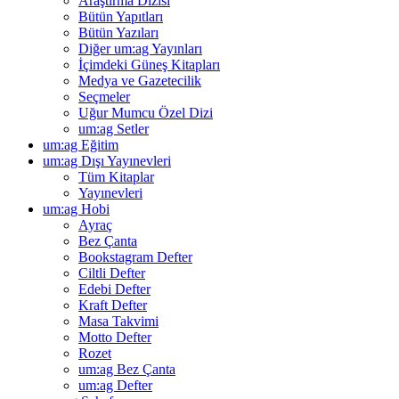
Araştırma Dizisi
Bütün Yapıtları
Bütün Yazıları
Diğer um:ag Yayınları
İçimdeki Güneş Kitapları
Medya ve Gazetecilik
Seçmeler
Uğur Mumcu Özel Dizi
um:ag Setler
um:ag Eğitim
um:ag Dışı Yayınevleri
Tüm Kitaplar
Yayınevleri
um:ag Hobi
Ayraç
Bez Çanta
Bookstagram Defter
Ciltli Defter
Edebi Defter
Kraft Defter
Masa Takvimi
Motto Defter
Rozet
um:ag Bez Çanta
um:ag Defter