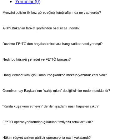
Yorumlar (0)
Menzilci polisler ilk kez göreceğiniz fotoğraflarında ne yapıyordu?
AKP’li Bakan’ın tarikat şeyhinden özel ricası neydi?
Devlette FE*TÖ’den boşalan koltuklara hangi tarikat nasıl yerleşti?
Nedir bu hüsn-ü şehadet ve FE*TÖ borsası?
Hangi cemaat kim için Cumhurbaşkanı’na mektup yazarak kefil oldu?
Genelkurmay Başkanı’nın “sahip çıkın” dediği isimler neden tutuklandı?
“Kurda kuşa yem etmeyin” denilen işadamı nasıl hapisten çıktı?
FE*TÖ operasyonlarından çıkarılan "imtiyazlı ortaklar" kim?
Hâkim rüşvet alırken gizli bir operasyonla nasıl yakalandı?