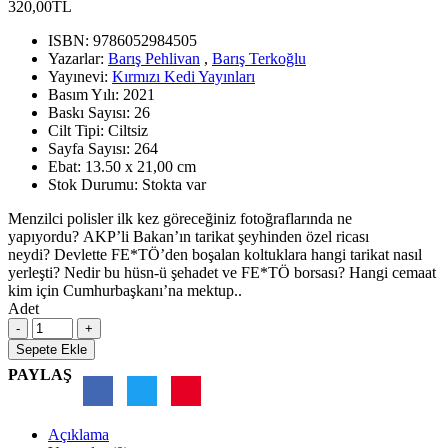
320,00TL
ISBN:
9786052984505
Yazarlar:
Barış Pehlivan
,
Barış Terkoğlu
Yayınevi:
Kırmızı Kedi Yayınları
Basım Yılı:
2021
Baskı Sayısı:
26
Cilt Tipi:
Ciltsiz
Sayfa Sayısı:
264
Ebat:
13.50 x 21,00 cm
Stok Durumu:
Stokta var
Menzilci polisler ilk kez göreceğiniz fotoğraflarında ne
yapıyordu? AKP’li Bakan’ın tarikat şeyhinden özel ricası
neydi? Devlette FE*TÖ’den boşalan koltuklara hangi tarikat nasıl
yerleşti? Nedir bu hüsn-ü şehadet ve FE*TÖ borsası? Hangi cemaat
kim için Cumhurbaşkanı’na mektup..
Adet
Sepete Ekle
PAYLAŞ
Açıklama