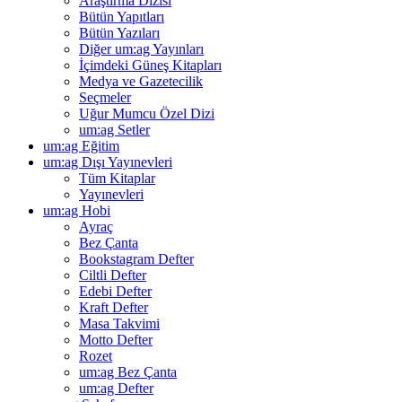
Araştırma Dizisi
Bütün Yapıtları
Bütün Yazıları
Diğer um:ag Yayınları
İçimdeki Güneş Kitapları
Medya ve Gazetecilik
Seçmeler
Uğur Mumcu Özel Dizi
um:ag Setler
um:ag Eğitim
um:ag Dışı Yayınevleri
Tüm Kitaplar
Yayınevleri
um:ag Hobi
Ayraç
Bez Çanta
Bookstagram Defter
Ciltli Defter
Edebi Defter
Kraft Defter
Masa Takvimi
Motto Defter
Rozet
um:ag Bez Çanta
um:ag Defter