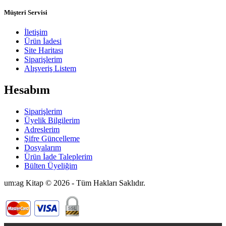
Müşteri Servisi
İletişim
Ürün İadesi
Site Haritası
Siparişlerim
Alışveriş Listem
Hesabım
Siparişlerim
Üyelik Bilgilerim
Adreslerim
Şifre Güncelleme
Dosyalarım
Ürün İade Taleplerim
Bülten Üyeliğim
um:ag Kitap © 2026 - Tüm Hakları Saklıdır.