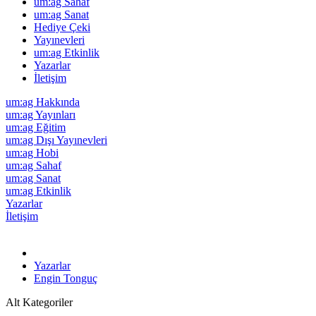
um:ag Sahaf
um:ag Sanat
Hediye Çeki
Yayınevleri
um:ag Etkinlik
Yazarlar
İletişim
um:ag Hakkında
um:ag Yayınları
um:ag Eğitim
um:ag Dışı Yayınevleri
um:ag Hobi
um:ag Sahaf
um:ag Sanat
um:ag Etkinlik
Yazarlar
İletişim
Yazarlar
Engin Tonguç
Alt Kategoriler