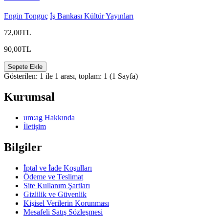
Engin Tonguç
İş Bankası Kültür Yayınları
72,00TL
90,00TL
Sepete Ekle
Gösterilen: 1 ile 1 arası, toplam: 1 (1 Sayfa)
Kurumsal
um:ag Hakkında
İletişim
Bilgiler
İptal ve İade Koşulları
Ödeme ve Teslimat
Site Kullanım Şartları
Gizlilik ve Güvenlik
Kişisel Verilerin Korunması
Mesafeli Satış Sözleşmesi