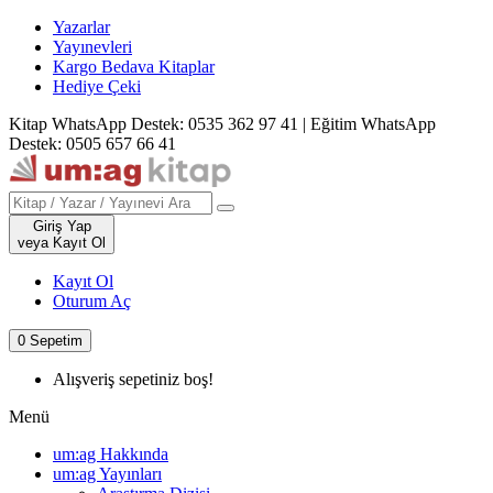
Yazarlar
Yayınevleri
Kargo Bedava Kitaplar
Hediye Çeki
Kitap WhatsApp Destek: 0535 362 97 41
|
Eğitim WhatsApp
Destek: 0505 657 66 41
Giriş Yap
veya Kayıt Ol
Kayıt Ol
Oturum Aç
0
Sepetim
Alışveriş sepetiniz boş!
Menü
um:ag Hakkında
um:ag Yayınları