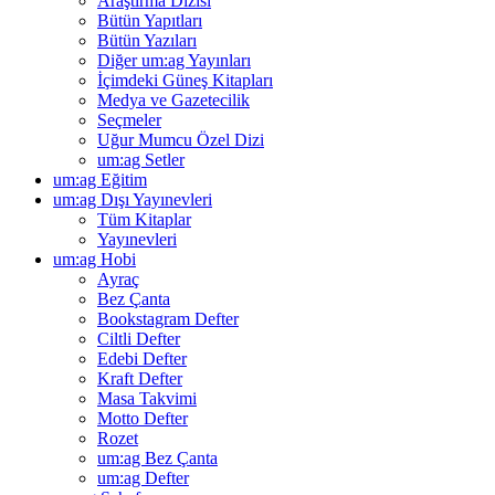
Araştırma Dizisi
Bütün Yapıtları
Bütün Yazıları
Diğer um:ag Yayınları
İçimdeki Güneş Kitapları
Medya ve Gazetecilik
Seçmeler
Uğur Mumcu Özel Dizi
um:ag Setler
um:ag Eğitim
um:ag Dışı Yayınevleri
Tüm Kitaplar
Yayınevleri
um:ag Hobi
Ayraç
Bez Çanta
Bookstagram Defter
Ciltli Defter
Edebi Defter
Kraft Defter
Masa Takvimi
Motto Defter
Rozet
um:ag Bez Çanta
um:ag Defter