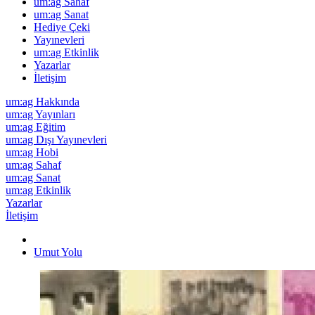
um:ag Sahaf
um:ag Sanat
Hediye Çeki
Yayınevleri
um:ag Etkinlik
Yazarlar
İletişim
um:ag Hakkında
um:ag Yayınları
um:ag Eğitim
um:ag Dışı Yayınevleri
um:ag Hobi
um:ag Sahaf
um:ag Sanat
um:ag Etkinlik
Yazarlar
İletişim
Umut Yolu