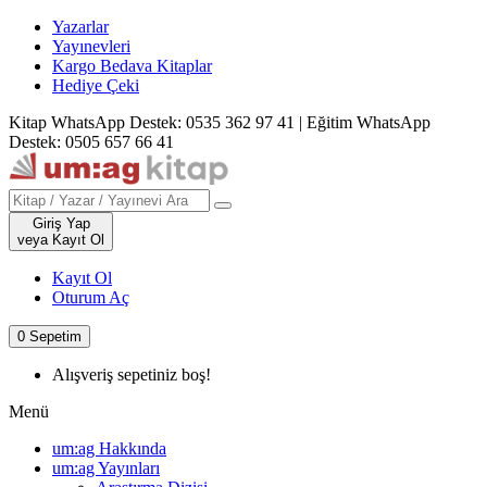
Yazarlar
Yayınevleri
Kargo Bedava Kitaplar
Hediye Çeki
Kitap WhatsApp Destek: 0535 362 97 41
|
Eğitim WhatsApp
Destek: 0505 657 66 41
Giriş Yap
veya Kayıt Ol
Kayıt Ol
Oturum Aç
0
Sepetim
Alışveriş sepetiniz boş!
Menü
um:ag Hakkında
um:ag Yayınları