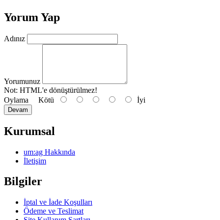
Yorum Yap
Adınız
Yorumunuz
Not:
HTML'e dönüştürülmez!
Oylama
Kötü
İyi
Devam
Kurumsal
um:ag Hakkında
İletişim
Bilgiler
İptal ve İade Koşulları
Ödeme ve Teslimat
Site Kullanım Şartları