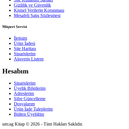
Gizlilik ve Güvenlik
Kişisel Verilerin Korunması
Mesafeli Satış Sözleşmesi
Müşteri Servisi
İletişim
Ürün İadesi
Site Haritası
Siparişlerim
Alışveriş Listem
Hesabım
Siparişlerim
Üyelik Bilgilerim
Adreslerim
Şifre Güncelleme
Dosyalarım
Ürün İade Taleplerim
Bülten Üyeliğim
um:ag Kitap © 2026 - Tüm Hakları Saklıdır.