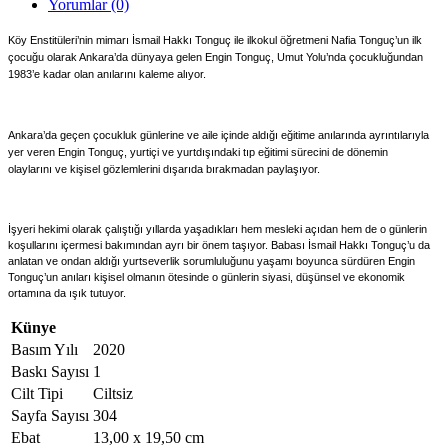
Yorumlar (0)
Köy Enstitüleri’nin mimarı İsmail Hakkı Tonguç ile ilkokul öğretmeni Nafia Tonguç’un ilk
çocuğu olarak Ankara’da dünyaya gelen Engin Tonguç, Umut Yolu’nda çocukluğundan
1983’e kadar olan anılarını kaleme alıyor.
Ankara’da geçen çocukluk günlerine ve aile içinde aldığı eğitime anılarında ayrıntılarıyla
yer veren Engin Tonguç, yurtiçi ve yurtdışındaki tıp eğitimi sürecini de dönemin
olaylarını ve kişisel gözlemlerini dışarıda bırakmadan paylaşıyor.
İşyeri hekimi olarak çalıştığı yıllarda yaşadıkları hem mesleki açıdan hem de o günlerin
koşullarını içermesi bakımından ayrı bir önem taşıyor. Babası İsmail Hakkı Tonguç’u da
anlatan ve ondan aldığı yurtseverlik sorumluluğunu yaşamı boyunca sürdüren Engin
Tonguç’un anıları kişisel olmanın ötesinde o günlerin siyasi, düşünsel ve ekonomik
ortamına da ışık tutuyor.
Künye
Basım Yılı
2020
Baskı Sayısı
1
Cilt Tipi
Ciltsiz
Sayfa Sayısı
304
Ebat
13,00 x 19,50 cm