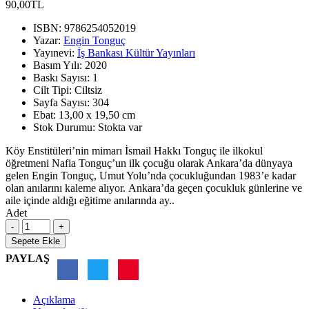
90,00TL
ISBN:
9786254052019
Yazar:
Engin Tonguç
Yayınevi:
İş Bankası Kültür Yayınları
Basım Yılı:
2020
Baskı Sayısı:
1
Cilt Tipi:
Ciltsiz
Sayfa Sayısı:
304
Ebat:
13,00 x 19,50 cm
Stok Durumu:
Stokta var
Köy Enstitüleri’nin mimarı İsmail Hakkı Tonguç ile ilkokul
öğretmeni Nafia Tonguç’un ilk çocuğu olarak Ankara’da dünyaya
gelen Engin Tonguç, Umut Yolu’nda çocukluğundan 1983’e kadar
olan anılarını kaleme alıyor. Ankara’da geçen çocukluk günlerine ve
aile içinde aldığı eğitime anılarında ay..
Adet
Sepete Ekle
PAYLAŞ
Açıklama