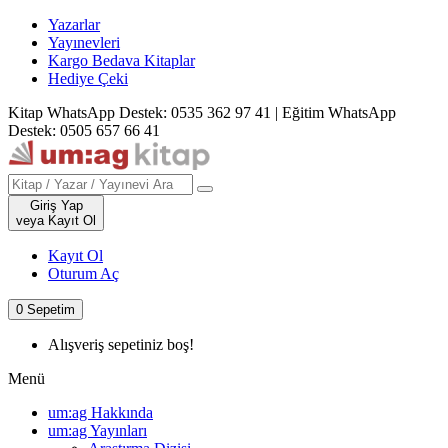
Yazarlar
Yayınevleri
Kargo Bedava Kitaplar
Hediye Çeki
Kitap WhatsApp Destek: 0535 362 97 41
|
Eğitim WhatsApp
Destek: 0505 657 66 41
Giriş Yap
veya Kayıt Ol
Kayıt Ol
Oturum Aç
0
Sepetim
Alışveriş sepetiniz boş!
Menü
um:ag Hakkında
um:ag Yayınları