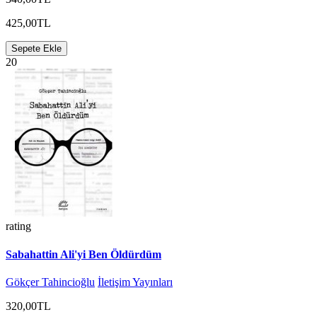
425,00TL
Sepete Ekle
20
rating
Sabahattin Ali'yi Ben Öldürdüm
Gökçer Tahincioğlu
İletişim Yayınları
320,00TL