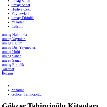
um:ag Sahaf
um:ag Sanat
Hediye Çeki
Yayınevleri
um:ag Etkinlik
Yazarlar
İletişim
um:ag Hakkında
um:ag Yayınları
um:ag Eğitim
um:ag Dışı Yayınevleri
um:ag Hobi
um:ag Sahaf
um:ag Sanat
um:ag Etkinlik
Yazarlar
İletişim
Yazarlar
Gökçer Tahincioğlu
Gökçer Tahincioğlu Kitapları