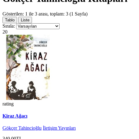
Gösterilen: 1 ile 3 arası, toplam: 3 (1 Sayfa)
Tablo
Liste
Sırala:
20
rating
Kiraz Ağacı
Gökçer Tahincioğlu
İletişim Yayınları
340,00TL