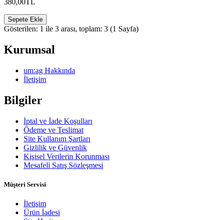
380,00TL
Sepete Ekle
Gösterilen: 1 ile 3 arası, toplam: 3 (1 Sayfa)
Kurumsal
um:ag Hakkında
İletişim
Bilgiler
İptal ve İade Koşulları
Ödeme ve Teslimat
Site Kullanım Şartları
Gizlilik ve Güvenlik
Kişisel Verilerin Korunması
Mesafeli Satış Sözleşmesi
Müşteri Servisi
İletişim
Ürün İadesi