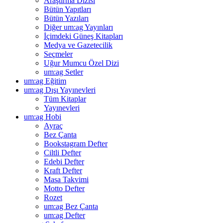
Araştırma Dizisi
Bütün Yapıtları
Bütün Yazıları
Diğer um:ag Yayınları
İçimdeki Güneş Kitapları
Medya ve Gazetecilik
Seçmeler
Uğur Mumcu Özel Dizi
um:ag Setler
um:ag Eğitim
um:ag Dışı Yayınevleri
Tüm Kitaplar
Yayınevleri
um:ag Hobi
Ayraç
Bez Çanta
Bookstagram Defter
Ciltli Defter
Edebi Defter
Kraft Defter
Masa Takvimi
Motto Defter
Rozet
um:ag Bez Çanta
um:ag Defter