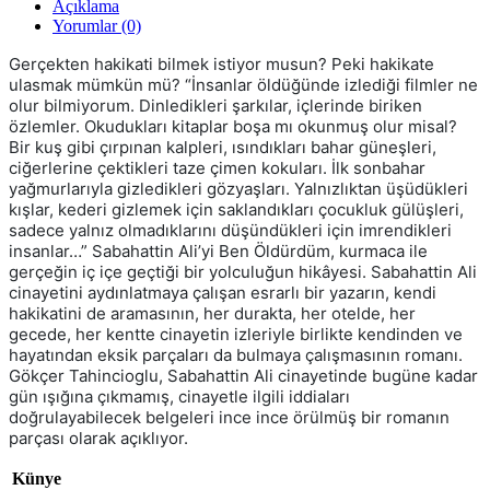
Açıklama
Yorumlar (0)
Gerçekten hakikati bilmek istiyor musun? Peki hakikate
ulasmak mümkün mü? “İnsanlar öldüğünde izlediği filmler ne
olur bilmiyorum. Dinledikleri şarkılar, içlerinde biriken
özlemler. Okudukları kitaplar boşa mı okunmuş olur misal?
Bir kuş gibi çırpınan kalpleri, ısındıkları bahar güneşleri,
ciğerlerine çektikleri taze çimen kokuları. İlk sonbahar
yağmurlarıyla gizledikleri gözyaşları. Yalnızlıktan üşüdükleri
kışlar, kederi gizlemek için saklandıkları çocukluk gülüşleri,
sadece yalnız olmadıklarını düşündükleri için imrendikleri
insanlar…” Sabahattin Ali’yi Ben Öldürdüm, kurmaca ile
gerçeğin iç içe geçtiği bir yolculuğun hikâyesi. Sabahattin Ali
cinayetini aydınlatmaya çalışan esrarlı bir yazarın, kendi
hakikatini de aramasının, her durakta, her otelde, her
gecede, her kentte cinayetin izleriyle birlikte kendinden ve
hayatından eksik parçaları da bulmaya çalışmasının romanı.
Gökçer Tahincioglu, Sabahattin Ali cinayetinde bugüne kadar
gün ışığına çıkmamış, cinayetle ilgili iddiaları
doğrulayabilecek belgeleri ince ince örülmüş bir romanın
parçası olarak açıklıyor.
Künye