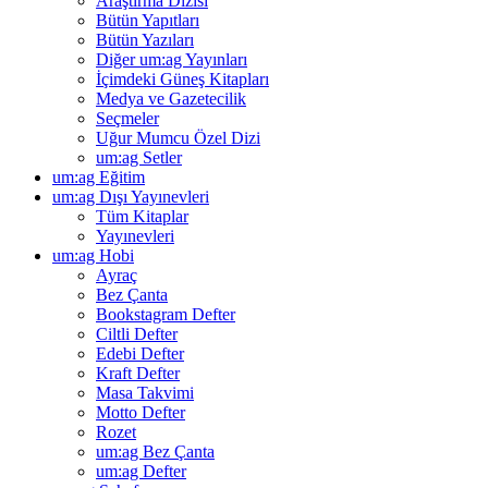
Araştırma Dizisi
Bütün Yapıtları
Bütün Yazıları
Diğer um:ag Yayınları
İçimdeki Güneş Kitapları
Medya ve Gazetecilik
Seçmeler
Uğur Mumcu Özel Dizi
um:ag Setler
um:ag Eğitim
um:ag Dışı Yayınevleri
Tüm Kitaplar
Yayınevleri
um:ag Hobi
Ayraç
Bez Çanta
Bookstagram Defter
Ciltli Defter
Edebi Defter
Kraft Defter
Masa Takvimi
Motto Defter
Rozet
um:ag Bez Çanta
um:ag Defter