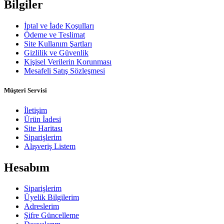
Bilgiler
İptal ve İade Koşulları
Ödeme ve Teslimat
Site Kullanım Şartları
Gizlilik ve Güvenlik
Kişisel Verilerin Korunması
Mesafeli Satış Sözleşmesi
Müşteri Servisi
İletişim
Ürün İadesi
Site Haritası
Siparişlerim
Alışveriş Listem
Hesabım
Siparişlerim
Üyelik Bilgilerim
Adreslerim
Şifre Güncelleme