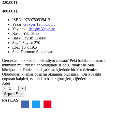
320,00TL
400,00TL
ISBN:
9789750535413
Yazar:
Gökçer Tahincioğlu
Yayınevi:
İletişim Yayınları
Basım Yılı:
2023
Baskı Sayısı:
1.Baskı
Sayfa Sayısı:
270
Ebat:
13 x 19,5
Stok Durumu:
Stokta var
Gerçekten hakikati bilmek istiyor musun? Peki hakikate ulasmak
mümkün mü? “İnsanlar öldüğünde izlediği filmler ne olur
bilmiyorum. Dinledikleri şarkılar, içlerinde biriken özlemler.
Okudukları kitaplar boşa mı okunmuş olur misal? Bir kuş gibi
çırpınan kalpleri, ısındıkları bahar güneşleri, ciğerleri..
Adet
Sepete Ekle
PAYLAŞ