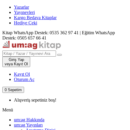
Yazarlar
Yayınevleri
Kargo Bedava Kitaplar
Hediye Çeki
Kitap WhatsApp Destek: 0535 362 97 41
|
Eğitim WhatsApp
Destek: 0505 657 66 41
Giriş Yap
veya Kayıt Ol
Kayıt Ol
Oturum Aç
0
Sepetim
Alışveriş sepetiniz boş!
Menü
um:ag Hakkında
um:ag Yayınları