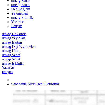
um:ag Sahaf
um:ag Sanat
Hediye Çeki
Yayınevleri
um:ag Etkinlik
Yazarlar
İletişim
um:ag Hakkında
um:ag Yayınları
um:ag Eğitim
um:ag Dışı Yayınevleri
um:ag Hobi
um:ag Sahaf
um:ag Sanat
um:ag Etkinlik
Yazarlar
İletişim
Sabahattin Ali'yi Ben Öldürdüm