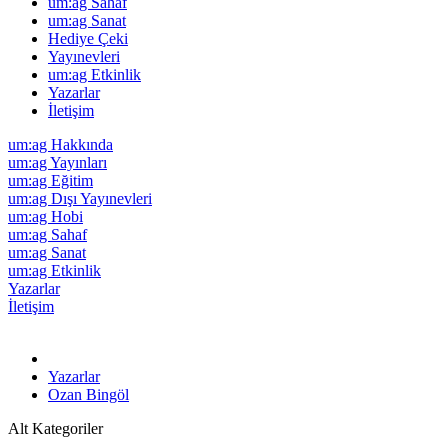
um:ag Sahaf
um:ag Sanat
Hediye Çeki
Yayınevleri
um:ag Etkinlik
Yazarlar
İletişim
um:ag Hakkında
um:ag Yayınları
um:ag Eğitim
um:ag Dışı Yayınevleri
um:ag Hobi
um:ag Sahaf
um:ag Sanat
um:ag Etkinlik
Yazarlar
İletişim
Yazarlar
Ozan Bingöl
Alt Kategoriler