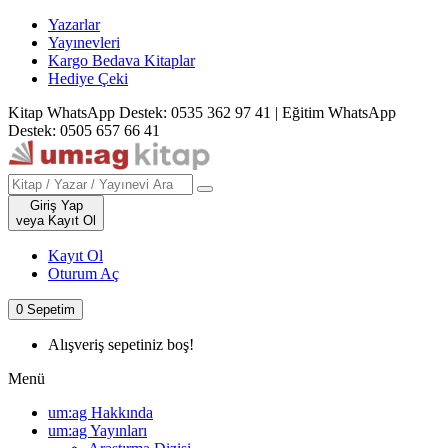
Yazarlar
Yayınevleri
Kargo Bedava Kitaplar
Hediye Çeki
Kitap WhatsApp Destek: 0535 362 97 41
|
Eğitim WhatsApp
Destek: 0505 657 66 41
Giriş Yap
veya Kayıt Ol
Kayıt Ol
Oturum Aç
0
Sepetim
Alışveriş sepetiniz boş!
Menü
um:ag Hakkında
um:ag Yayınları