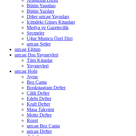
Araştırma Dizisi
Bütün Yapıtları
Bütün Yazıları
Diğer um:ag Yayınları
İçimdeki Güneş Kitapları
Medya ve Gazetecilik
Seçmeler
Uğur Mumcu Özel Dizi
um:ag Setler
um:ag Eğitim
um:ag Dışı Yayınevleri
Tüm Kitaplar
Yayınevleri
um:ag Hobi
Ayraç
Bez Çanta
Bookstagram Defter
Ciltli Defter
Edebi Defter
Kraft Defter
Masa Takvimi
Motto Defter
Rozet
um:ag Bez Çanta
um:ag Defter