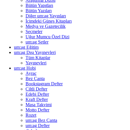
Araştırma Dizisi
Bütün Yapıtları
Bütün Yazıları
Diğer um:ag Yayınları
İçimdeki Güneş Kitapları
Medya ve Gazetecilik
Seçmeler
Uğur Mumcu Özel Dizi
um:ag Setler
um:ag Eğitim
um:ag Dışı Yayınevleri
Tüm Kitaplar
Yayınevleri
um:ag Hobi
Ayraç
Bez Çanta
Bookstagram Defter
Ciltli Defter
Edebi Defter
Kraft Defter
Masa Takvimi
Motto Defter
Rozet
um:ag Bez Çanta
um:ag Defter