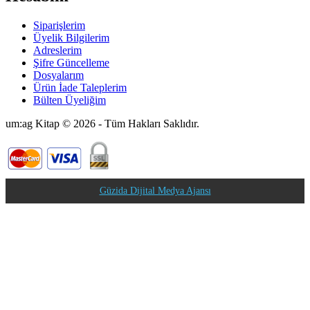
Siparişlerim
Üyelik Bilgilerim
Adreslerim
Şifre Güncelleme
Dosyalarım
Ürün İade Taleplerim
Bülten Üyeliğim
um:ag Kitap © 2026 - Tüm Hakları Saklıdır.
Güzida Dijital Medya Ajansı