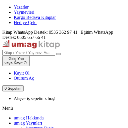
Yazarlar
Yayınevleri
Kargo Bedava Kitaplar
Hediye Çeki
Kitap WhatsApp Destek: 0535 362 97 41
|
Eğitim WhatsApp
Destek: 0505 657 66 41
Giriş Yap
veya Kayıt Ol
Kayıt Ol
Oturum Aç
0
Sepetim
Alışveriş sepetiniz boş!
Menü
um:ag Hakkında
um:ag Yayınları