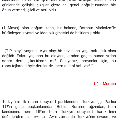
inancından bir an bile geri dönmedi. Uzun savaşım yıllarının son
günlerinde çelişkili çizgiler çizse de, genel doğrultusundan hiç
ödün vermedi; çileli ve acılı oldu.
(1 Mayıs) olan doğum tarihi, bir bakıma, Boran'ın Marksizm'le
bütünleşen siyasal ve ideolojik çizgisini de belirlemiş oldu...
...(TİP olayı) yaşandı. Aynı olayı bir kez daha yaşamak artık olası
değildir. Fakat yaşanan bu olaydan, aradan geçen bunca yıldan
sonra ders çıkartılmaz mı? Sanıyoruz, arayanlar için, bu
röportajlarda böyle dersler de -hem de bol bol- var!.."
Uğur Mumcu
Türkiye'nin ilk resmi sosyalist partilerinden Türkiye İşçi Partisi
TİP'in genel başkanlarından Behice Boran'ın ağzından, hem
kendisinin, hem TİP'in hem Türkiye sosyalist hareketinin
değerlendirmesi, öyküsü... Aynı zamanda Türkiye'nin siyaset ve