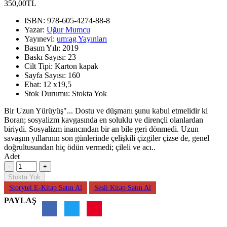
350,00TL
ISBN:
978-605-4274-88-8
Yazar:
Uğur Mumcu
Yayınevi:
um:ag Yayınları
Basım Yılı:
2019
Baskı Sayısı:
23
Cilt Tipi:
Karton kapak
Sayfa Sayısı:
160
Ebat:
12 x19,5
Stok Durumu:
Stokta Yok
Bir Uzun Yürüyüş"... Dostu ve düşmanı şunu kabul etmelidir ki
Boran; sosyalizm kavgasında en soluklu ve dirençli olanlardan
biriydi. Sosyalizm inancından bir an bile geri dönmedi. Uzun
savaşım yıllarının son günlerinde çelişkili çizgiler çizse de, genel
doğrultusundan hiç ödün vermedi; çileli ve acı..
Adet
Stokta Yok
Storytel E-Kitap Satın Al
Sesli Kitap Satın Al
PAYLAŞ