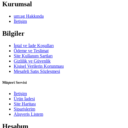
Kurumsal
um:ag Hakkında
İletişim
Bilgiler
İptal ve İade Koşulları
Ödeme ve Teslimat
Site Kullanım Şartları
Gizlilik ve Güvenlik
Kişisel Verilerin Korunması
Mesafeli Satış Sözleşmesi
Müşteri Servisi
İletişim
Ürün İadesi
Site Haritası
Siparişlerim
Alışveriş Listem
Hesabım