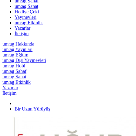
um:ag Sahaf
um:ag Sanat
Hediye Çeki
Yayınevleri
um:ag Etkinlik
Yazarlar
İletişim
um:ag Hakkında
um:ag Yayınları
um:ag Eğitim
um:ag Dışı Yayınevleri
um:ag Hobi
um:ag Sahaf
um:ag Sanat
um:ag Etkinlik
Yazarlar
İletişim
Bir Uzun Yürüyüş