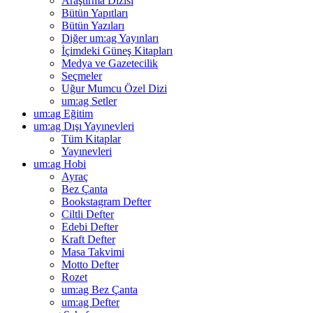
Araştırma Dizisi
Bütün Yapıtları
Bütün Yazıları
Diğer um:ag Yayınları
İçimdeki Güneş Kitapları
Medya ve Gazetecilik
Seçmeler
Uğur Mumcu Özel Dizi
um:ag Setler
um:ag Eğitim
um:ag Dışı Yayınevleri
Tüm Kitaplar
Yayınevleri
um:ag Hobi
Ayraç
Bez Çanta
Bookstagram Defter
Ciltli Defter
Edebi Defter
Kraft Defter
Masa Takvimi
Motto Defter
Rozet
um:ag Bez Çanta
um:ag Defter