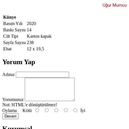
Uğur Mumcu
Künye
Basım Yılı
2020
Baskı Sayısı
14
Cilt Tipi
Karton kapak
Sayfa Sayısı
238
Ebat
12 x 19,5
Yorum Yap
Adınız
Yorumunuz
Not:
HTML'e dönüştürülmez!
Oylama
Kötü
İyi
Devam
Kurumsal