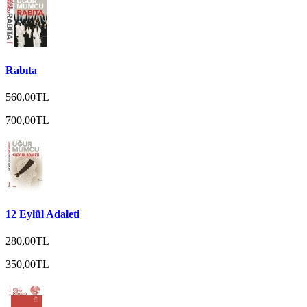
Rabıta
560,00TL
700,00TL
12 Eylül Adaleti
280,00TL
350,00TL