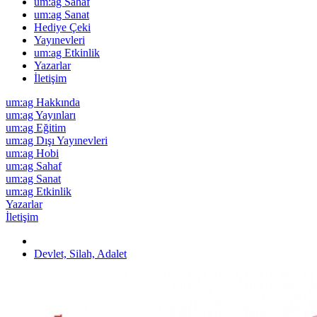
um:ag Sahaf
um:ag Sanat
Hediye Çeki
Yayınevleri
um:ag Etkinlik
Yazarlar
İletişim
um:ag Hakkında
um:ag Yayınları
um:ag Eğitim
um:ag Dışı Yayınevleri
um:ag Hobi
um:ag Sahaf
um:ag Sanat
um:ag Etkinlik
Yazarlar
İletişim
Devlet, Silah, Adalet