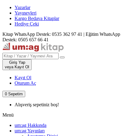
Yazarlar
Yayınevleri
Kargo Bedava Kitaplar
Hediye Çeki
Kitap WhatsApp Destek: 0535 362 97 41
|
Eğitim WhatsApp
Destek: 0505 657 66 41
Giriş Yap
veya Kayıt Ol
Kayıt Ol
Oturum Aç
0
Sepetim
Alışveriş sepetiniz boş!
Menü
um:ag Hakkında
um:ag Yayınları