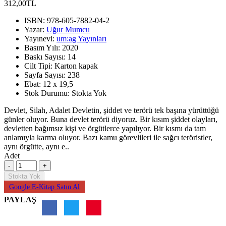
312,00TL
ISBN:
978-605-7882-04-2
Yazar:
Uğur Mumcu
Yayınevi:
um:ag Yayınları
Basım Yılı:
2020
Baskı Sayısı:
14
Cilt Tipi:
Karton kapak
Sayfa Sayısı:
238
Ebat:
12 x 19,5
Stok Durumu:
Stokta Yok
Devlet, Silah, Adalet Devletin, şiddet ve terörü tek başına yürüttüğü
günler oluyor. Buna devlet terörü diyoruz. Bir kısım şiddet olayları,
devletten bağımsız kişi ve örgütlerce yapılıyor. Bir kısmı da tam
anlamıyla karma oluyor. Bazı kamu görevlileri ile sağcı teröristler,
aynı örgütte, aynı e..
Adet
Stokta Yok
Google E-Kitap Satın Al
PAYLAŞ