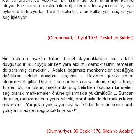
kişi ve örgütlerce yapılıyor. Bir kısmı da tam anlamıyla karma
oluyor. Bazı kamu görevlileri ile sağcı teröristler, aynı örgütte, aynı
eylemde birleşiyorlar. Devlet kışkırtıcı ajan kullanıyor, suç işliyor,
suç işletiyor.
(Cumhuriyet, 9 Eylül 1976, Devlet ve Şiddet)
Bir toplumu ayakta tutan temel dayanaklardan biri, adalet
duygusudur. Bu duygu bir kez yara aldı mı, demokrasinin temelleri
de sarsılmış demektir. ... Adalet, bağımsız mahkemeler aracılığıyla
dağıtılırsa adalet duygusu güçlenir. ... Devletin görevi adam
öldürmek değildir. Devlet, sanıklar kim olursa olsun, suçları hangi
türden olursa olsun, haklarında suç belirtileri bulunan kimseleri,
sağ olarak mahkemeler önüne çıkarmakla yükümlüdür. ... Bundan
da acısı, mahkemelerin yerini silahla, bombayla doldurmak isteyen
anlayıştır. ... Yargıçları yok sayan siyasal iktidar, bundan sonra silah
yoluyla mı adalet dağıtacaktır yoksa!?..
(Cumhuriyet, 30 Ocak 1976, Silah ve Adalet)