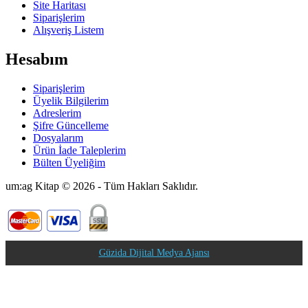
Site Haritası
Siparişlerim
Alışveriş Listem
Hesabım
Siparişlerim
Üyelik Bilgilerim
Adreslerim
Şifre Güncelleme
Dosyalarım
Ürün İade Taleplerim
Bülten Üyeliğim
um:ag Kitap © 2026 - Tüm Hakları Saklıdır.
Güzida Dijital Medya Ajansı