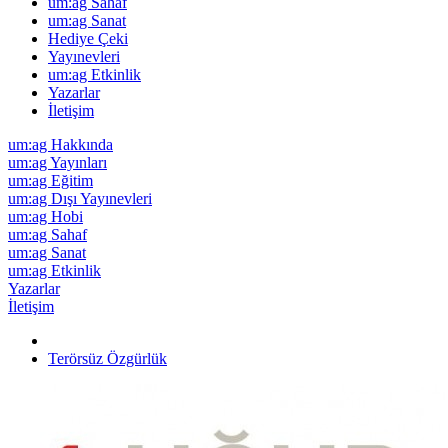
um:ag Sahaf
um:ag Sanat
Hediye Çeki
Yayınevleri
um:ag Etkinlik
Yazarlar
İletişim
um:ag Hakkında
um:ag Yayınları
um:ag Eğitim
um:ag Dışı Yayınevleri
um:ag Hobi
um:ag Sahaf
um:ag Sanat
um:ag Etkinlik
Yazarlar
İletişim
Terörsüz Özgürlük