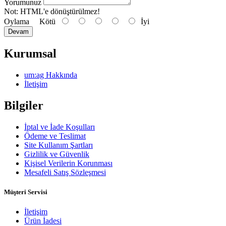
Yorumunuz
Not:
HTML'e dönüştürülmez!
Oylama
Kötü
İyi
Devam
Kurumsal
um:ag Hakkında
İletişim
Bilgiler
İptal ve İade Koşulları
Ödeme ve Teslimat
Site Kullanım Şartları
Gizlilik ve Güvenlik
Kişisel Verilerin Korunması
Mesafeli Satış Sözleşmesi
Müşteri Servisi
İletişim
Ürün İadesi