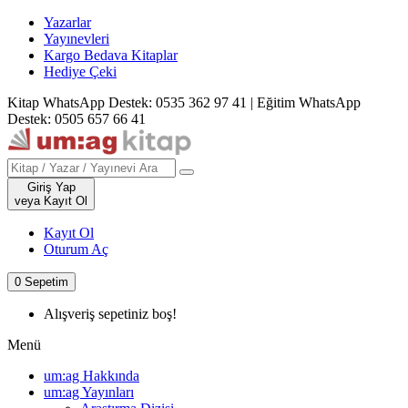
Yazarlar
Yayınevleri
Kargo Bedava Kitaplar
Hediye Çeki
Kitap WhatsApp Destek: 0535 362 97 41
|
Eğitim WhatsApp
Destek: 0505 657 66 41
Giriş Yap
veya Kayıt Ol
Kayıt Ol
Oturum Aç
0
Sepetim
Alışveriş sepetiniz boş!
Menü
um:ag Hakkında
um:ag Yayınları