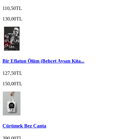
110,50TL
130,00TL
Bir Eflatun Ölüm (Behçet Aysan Kita...
127,50TL
150,00TL
Çürümek Bez Çanta
390,00TL