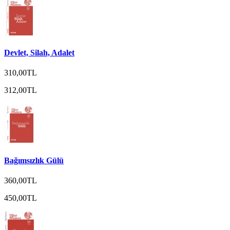
Devlet, Silah, Adalet
310,00TL
312,00TL
Bağımsızlık Gülü
360,00TL
450,00TL