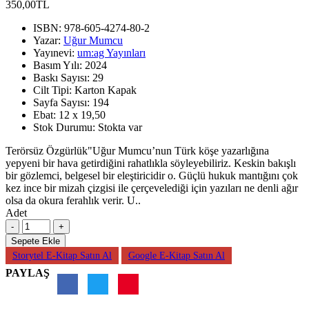
350,00TL
ISBN:
978-605-4274-80-2
Yazar:
Uğur Mumcu
Yayınevi:
um:ag Yayınları
Basım Yılı:
2024
Baskı Sayısı:
29
Cilt Tipi:
Karton Kapak
Sayfa Sayısı:
194
Ebat:
12 x 19,50
Stok Durumu:
Stokta var
Terörsüz Özgürlük"Uğur Mumcu’nun Türk köşe yazarlığına
yepyeni bir hava getirdiğini rahatlıkla söyleyebiliriz. Keskin bakışlı
bir gözlemci, belgesel bir eleştiricidir o. Güçlü hukuk mantığını çok
kez ince bir mizah çizgisi ile çerçevelediği için yazıları ne denli ağır
olsa da okura ferahlık verir. U..
Adet
Sepete Ekle
Storytel E-Kitap Satın Al
Google E-Kitap Satın Al
PAYLAŞ