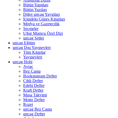
Araştırma Dizisi
Bütün Yapıtları
Bütün Yazıları
Diğer um:ag Yayınları
İçimdeki Güneş Kitapları
Medya ve Gazetecilik
Seçmeler
Uğur Mumcu Özel Dizi
um:ag Setler
um:ag Eğitim
um:ag Dışı Yayınevleri
Tüm Kitaplar
Yayınevleri
um:ag Hobi
Ayraç
Bez Çanta
Bookstagram Defter
Ciltli Defter
Edebi Defter
Kraft Defter
Masa Takvimi
Motto Defter
Rozet
um:ag Bez Çanta
um:ag Defter