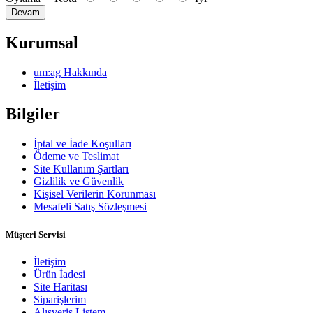
Devam
Kurumsal
um:ag Hakkında
İletişim
Bilgiler
İptal ve İade Koşulları
Ödeme ve Teslimat
Site Kullanım Şartları
Gizlilik ve Güvenlik
Kişisel Verilerin Korunması
Mesafeli Satış Sözleşmesi
Müşteri Servisi
İletişim
Ürün İadesi
Site Haritası
Siparişlerim
Alışveriş Listem