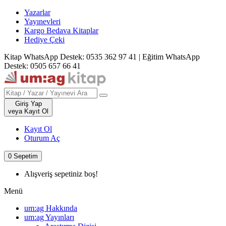
Yazarlar
Yayınevleri
Kargo Bedava Kitaplar
Hediye Çeki
Kitap WhatsApp Destek: 0535 362 97 41
|
Eğitim WhatsApp
Destek: 0505 657 66 41
Giriş Yap
veya Kayıt Ol
Kayıt Ol
Oturum Aç
0
Sepetim
Alışveriş sepetiniz boş!
Menü
um:ag Hakkında
um:ag Yayınları