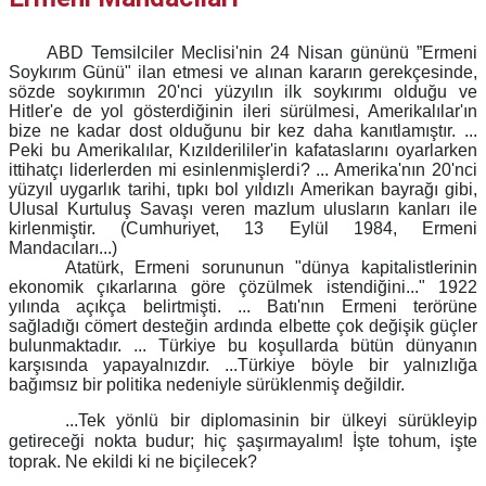
ABD Temsilciler Meclisi'nin 24 Nisan gününü ”Ermeni
Soykırım Günü" ilan etmesi ve alınan kararın gerekçesinde,
sözde soykırımın 20'nci yüzyılın ilk soykırımı olduğu ve
Hitler'e de yol gösterdiğinin ileri sürülmesi, Amerikalılar'ın
bize ne kadar dost olduğunu bir kez daha kanıtlamıştır. ...
Peki bu Amerikalılar, Kızılderililer'in kafataslarını oyarlarken
ittihatçı liderlerden mi esinlenmişlerdi? ... Amerika'nın 20'nci
yüzyıl uygarlık tarihi, tıpkı bol yıldızlı Amerikan bayrağı gibi,
Ulusal Kurtuluş Savaşı veren mazlum ulusların kanları ile
kirlenmiştir. (Cumhuriyet, 13 Eylül 1984, Ermeni
Mandacıları...)
Atatürk, Ermeni sorununun "dünya kapitalistlerinin
ekonomik çıkarlarına göre çözülmek istendiğini..." 1922
yılında açıkça belirtmişti. ... Batı'nın Ermeni terörüne
sağladığı cömert desteğin ardında elbette çok değişik güçler
bulunmaktadır. ... Türkiye bu koşullarda bütün dünyanın
karşısında yapayalnızdır. ...Türkiye böyle bir yalnızlığa
bağımsız bir politika nedeniyle sürüklenmiş değildir.
...Tek yönlü bir diplomasinin bir ülkeyi sürükleyip
getireceği nokta budur; hiç şaşırmayalım! İşte tohum, işte
toprak. Ne ekildi ki ne biçilecek?