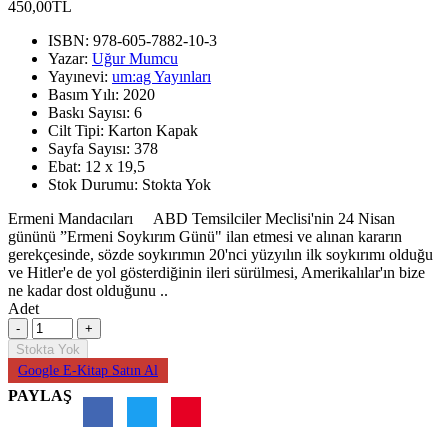
450,00TL
ISBN:
978-605-7882-10-3
Yazar:
Uğur Mumcu
Yayınevi:
um:ag Yayınları
Basım Yılı:
2020
Baskı Sayısı:
6
Cilt Tipi:
Karton Kapak
Sayfa Sayısı:
378
Ebat:
12 x 19,5
Stok Durumu:
Stokta Yok
Ermeni Mandacıları ABD Temsilciler Meclisi'nin 24 Nisan
gününü ”Ermeni Soykırım Günü" ilan etmesi ve alınan kararın
gerekçesinde, sözde soykırımın 20'nci yüzyılın ilk soykırımı olduğu
ve Hitler'e de yol gösterdiğinin ileri sürülmesi, Amerikalılar'ın bize
ne kadar dost olduğunu ..
Adet
Stokta Yok
Google E-Kitap Satın Al
PAYLAŞ