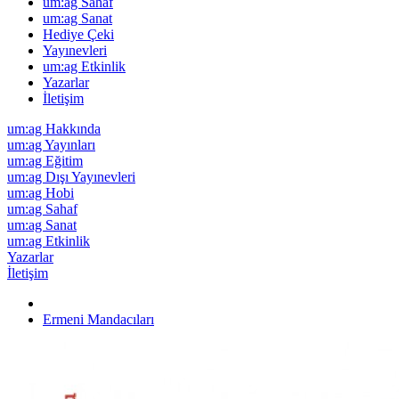
um:ag Sahaf
um:ag Sanat
Hediye Çeki
Yayınevleri
um:ag Etkinlik
Yazarlar
İletişim
um:ag Hakkında
um:ag Yayınları
um:ag Eğitim
um:ag Dışı Yayınevleri
um:ag Hobi
um:ag Sahaf
um:ag Sanat
um:ag Etkinlik
Yazarlar
İletişim
Ermeni Mandacıları