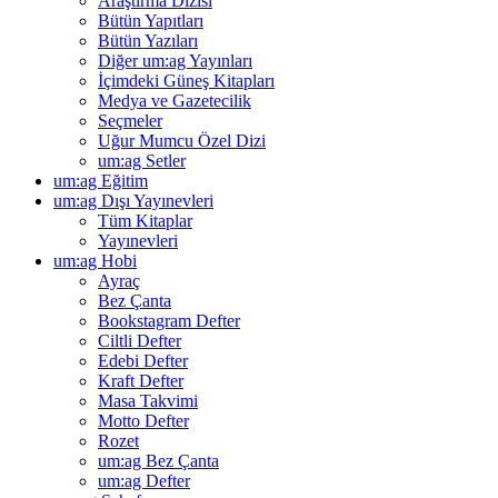
Araştırma Dizisi
Bütün Yapıtları
Bütün Yazıları
Diğer um:ag Yayınları
İçimdeki Güneş Kitapları
Medya ve Gazetecilik
Seçmeler
Uğur Mumcu Özel Dizi
um:ag Setler
um:ag Eğitim
um:ag Dışı Yayınevleri
Tüm Kitaplar
Yayınevleri
um:ag Hobi
Ayraç
Bez Çanta
Bookstagram Defter
Ciltli Defter
Edebi Defter
Kraft Defter
Masa Takvimi
Motto Defter
Rozet
um:ag Bez Çanta
um:ag Defter