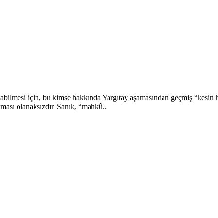
ılabilmesi için, bu kimse hakkında Yargıtay aşamasından geçmiş “kesin
lması olanaksızdır. Sanık, “mahkû..