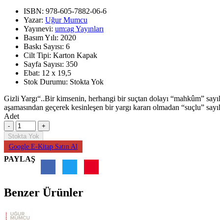
ISBN:
978-605-7882-06-6
Yazar:
Uğur Mumcu
Yayınevi:
um:ag Yayınları
Basım Yılı:
2020
Baskı Sayısı:
6
Cilt Tipi:
Karton Kapak
Sayfa Sayısı:
350
Ebat:
12 x 19,5
Stok Durumu:
Stokta Yok
Gizli Yargı“..Bir kimsenin, herhangi bir suçtan dolayı “mahkûm” say
aşamasından geçerek kesinleşen bir yargı kararı olmadan “suçlu” sayı
Adet
Stokta Yok
Google E-Kitap Satın Al
PAYLAŞ
Benzer Ürünler