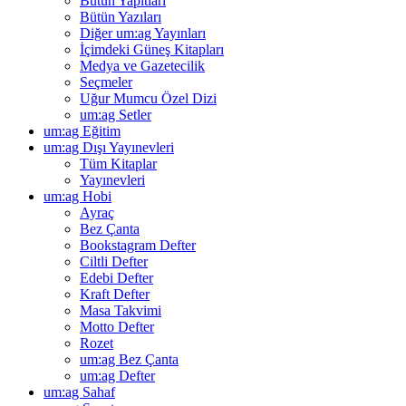
Bütün Yapıtları
Bütün Yazıları
Diğer um:ag Yayınları
İçimdeki Güneş Kitapları
Medya ve Gazetecilik
Seçmeler
Uğur Mumcu Özel Dizi
um:ag Setler
um:ag Eğitim
um:ag Dışı Yayınevleri
Tüm Kitaplar
Yayınevleri
um:ag Hobi
Ayraç
Bez Çanta
Bookstagram Defter
Ciltli Defter
Edebi Defter
Kraft Defter
Masa Takvimi
Motto Defter
Rozet
um:ag Bez Çanta
um:ag Defter
um:ag Sahaf