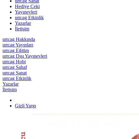
um:ag Sanat
Hediye Çeki
Yayınevleri
um:ag Etkinlik
Yazarlar
İletişim
um:ag Hakkında
um:ag Yayınları
um:ag Eğitim
um:ag Dışı Yayınevleri
um:ag Hobi
um:ag Sahaf
um:ag Sanat
um:ag Etkinlik
Yazarlar
İletişim
Gizli Yargı