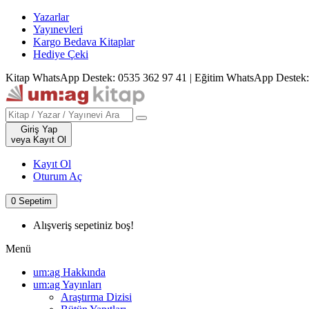
Yazarlar
Yayınevleri
Kargo Bedava Kitaplar
Hediye Çeki
Kitap WhatsApp Destek: 0535 362 97 41
|
Eğitim WhatsApp Destek:
Giriş Yap
veya Kayıt Ol
Kayıt Ol
Oturum Aç
0
Sepetim
Alışveriş sepetiniz boş!
Menü
um:ag Hakkında
um:ag Yayınları
Araştırma Dizisi