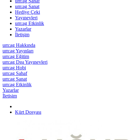
um:ag Sahaf
um:ag Sanat
Hediye Çeki
Yayınevleri
um:ag Etkinlik
Yazarlar
İletişim
um:ag Hakkında
um:ag Yayınları
um:ag Eğitim
um:ag Dışı Yayınevleri
um:ag Hobi
um:ag Sahaf
um:ag Sanat
um:ag Etkinlik
Yazarlar
İletişim
Kürt Dosyası