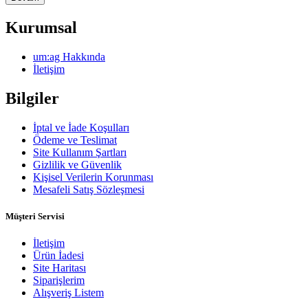
Kurumsal
um:ag Hakkında
İletişim
Bilgiler
İptal ve İade Koşulları
Ödeme ve Teslimat
Site Kullanım Şartları
Gizlilik ve Güvenlik
Kişisel Verilerin Korunması
Mesafeli Satış Sözleşmesi
Müşteri Servisi
İletişim
Ürün İadesi
Site Haritası
Siparişlerim
Alışveriş Listem