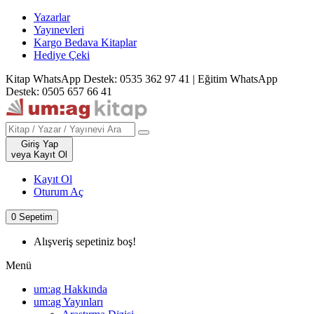
Yazarlar
Yayınevleri
Kargo Bedava Kitaplar
Hediye Çeki
Kitap WhatsApp Destek: 0535 362 97 41
|
Eğitim WhatsApp
Destek: 0505 657 66 41
Giriş Yap
veya Kayıt Ol
Kayıt Ol
Oturum Aç
0
Sepetim
Alışveriş sepetiniz boş!
Menü
um:ag Hakkında
um:ag Yayınları