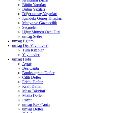
Araştırma Dizisi
Bütün Yapıtları
Bütün Yazıları
Diğer um:ag Yayınları
İçimdeki Güneş Kitapları
Medya ve Gazetecilik
Seçmeler
Uğur Mumcu Özel Dizi
um:ag Setler
um:ag Eğitim
um:ag Dışı Yayınevleri
Tüm Kitaplar
Yayınevleri
um:ag Hobi
Ayraç
Bez Çanta
Bookstagram Defter
Ciltli Defter
Edebi Defter
Kraft Defter
Masa Takvimi
Motto Defter
Rozet
um:ag Bez Çanta
um:ag Defter