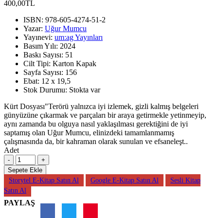
400,00TL
ISBN:
978-605-4274-51-2
Yazar:
Uğur Mumcu
Yayınevi:
um:ag Yayınları
Basım Yılı:
2024
Baskı Sayısı:
51
Cilt Tipi:
Karton Kapak
Sayfa Sayısı:
156
Ebat:
12 x 19,5
Stok Durumu:
Stokta var
Kürt Dosyası"Terörü yalnızca iyi izlemek, gizli kalmış belgeleri
günyüzüne çıkarmak ve parçaları bir araya getirmekle yetinmeyip,
aynı zamanda bu olguya nasıl yaklaşılması gerektiğini de iyi
saptamış olan Uğur Mumcu, elinizdeki tamamlanmamış
çalışmasında da, bir kahraman olarak sunulan ve efsaneleşt..
Adet
Sepete Ekle
Storytel E-Kitap Satın Al
Google E-Kitap Satın Al
Sesli Kitap
Satın Al
PAYLAŞ