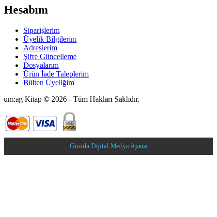
Hesabım
Siparişlerim
Üyelik Bilgilerim
Adreslerim
Şifre Güncelleme
Dosyalarım
Ürün İade Taleplerim
Bülten Üyeliğim
um:ag Kitap © 2026 - Tüm Hakları Saklıdır.
Güzida Dijital Medya Ajansı