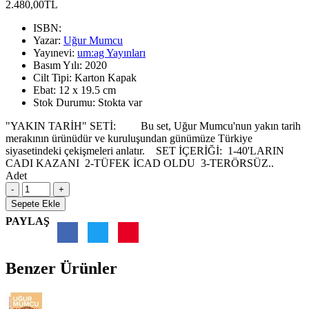
2.480,00TL
ISBN:
Yazar:
Uğur Mumcu
Yayınevi:
um:ag Yayınları
Basım Yılı:
2020
Cilt Tipi:
Karton Kapak
Ebat:
12 x 19.5 cm
Stok Durumu:
Stokta var
"YAKIN TARİH" SETİ: Bu set, Uğur Mumcu'nun yakın tarih
merakının ürünüdür ve kuruluşundan günümüze Türkiye
siyasetindeki çekişmeleri anlatır. SET İÇERİĞİ: 1-40'LARIN
CADI KAZANI 2-TÜFEK İCAD OLDU 3-TERÖRSÜZ..
Adet
Sepete Ekle
PAYLAŞ
Benzer Ürünler