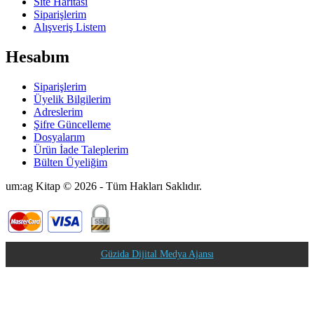
Site Haritası
Siparişlerim
Alışveriş Listem
Hesabım
Siparişlerim
Üyelik Bilgilerim
Adreslerim
Şifre Güncelleme
Dosyalarım
Ürün İade Taleplerim
Bülten Üyeliğim
um:ag Kitap © 2026 - Tüm Hakları Saklıdır.
Güzida Dijital Medya Ajansı