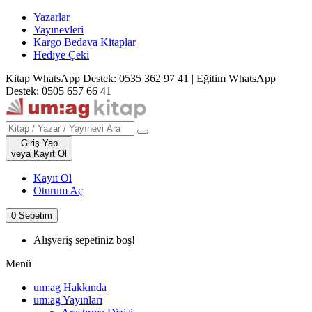
Yazarlar
Yayınevleri
Kargo Bedava Kitaplar
Hediye Çeki
Kitap WhatsApp Destek: 0535 362 97 41
|
Eğitim WhatsApp
Destek: 0505 657 66 41
Giriş Yap
veya Kayıt Ol
Kayıt Ol
Oturum Aç
0
Sepetim
Alışveriş sepetiniz boş!
Menü
um:ag Hakkında
um:ag Yayınları