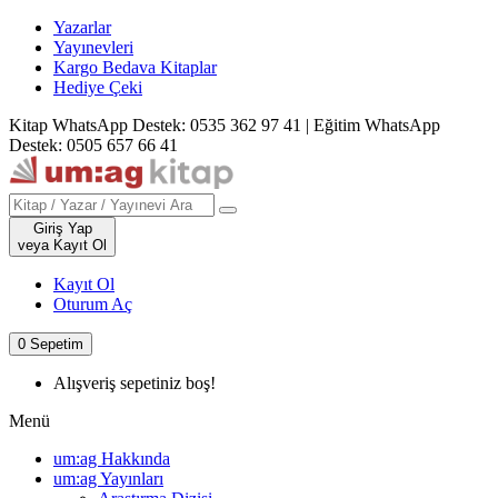
Yazarlar
Yayınevleri
Kargo Bedava Kitaplar
Hediye Çeki
Kitap WhatsApp Destek: 0535 362 97 41
|
Eğitim WhatsApp
Destek: 0505 657 66 41
Giriş Yap
veya Kayıt Ol
Kayıt Ol
Oturum Aç
0
Sepetim
Alışveriş sepetiniz boş!
Menü
um:ag Hakkında
um:ag Yayınları