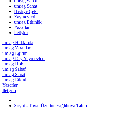
um:ag Sahaf
um:ag Sanat
Hediye Çeki
Yayınevleri
um:ag Etkinlik
Yazarlar
İletişim
um:ag Hakkında
um:ag Yayınları
um:ag Eğitim
um:ag Dışı Yayınevleri
um:ag Hobi
um:ag Sahaf
um:ag Sanat
um:ag Etkinlik
Yazarlar
İletişim
Soyut - Tuval Üzerine Yağlıboya Tablo