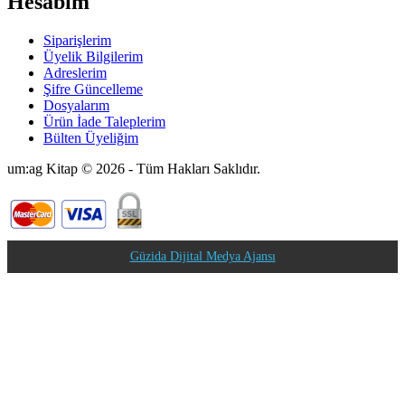
Hesabım
Siparişlerim
Üyelik Bilgilerim
Adreslerim
Şifre Güncelleme
Dosyalarım
Ürün İade Taleplerim
Bülten Üyeliğim
um:ag Kitap © 2026 - Tüm Hakları Saklıdır.
Güzida Dijital Medya Ajansı