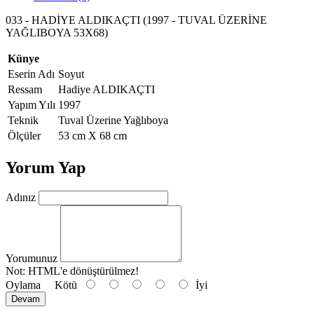
033 - HADİYE ALDIKAÇTI (1997 - TUVAL ÜZERİNE
YAĞLIBOYA 53X68)
Künye
Eserin Adı
Soyut
Ressam
Hadiye ALDIKAÇTI
Yapım Yılı
1997
Teknik
Tuval Üzerine Yağlıboya
Ölçüler
53 cm X 68 cm
Yorum Yap
Adınız
Yorumunuz
Not:
HTML'e dönüştürülmez!
Oylama
Kötü
İyi
Devam