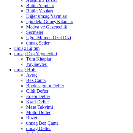
Araştırma Dizisi
Bütün Yapıtları
Bütün Yazıları
Diğer um:ag Yayınları
İçimdeki Güneş Kitapları
Medya ve Gazetecilik
Seçmeler
Uğur Mumcu Özel Dizi
um:ag Setler
um:ag Eğitim
um:ag Dışı Yayınevleri
Tüm Kitaplar
Yayınevleri
um:ag Hobi
Ayraç
Bez Çanta
Bookstagram Defter
Ciltli Defter
Edebi Defter
Kraft Defter
Masa Takvimi
Motto Defter
Rozet
um:ag Bez Çanta
um:ag Defter