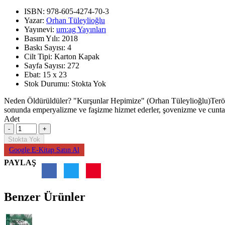
ISBN:
978-605-4274-70-3
Yazar:
Orhan Tüleylioğlu
Yayınevi:
um:ag Yayınları
Basım Yılı:
2018
Baskı Sayısı:
4
Cilt Tipi:
Karton Kapak
Sayfa Sayısı:
272
Ebat:
15 x 23
Stok Durumu:
Stokta Yok
Neden Öldürüldüler? "Kurşunlar Hepimize" (Orhan Tüleylioğlu)Terör, ist
sonunda emperyalizme ve faşizme hizmet ederler, şovenizme ve cuntala
Adet
Stokta Yok
Google E-Kitap Satın Al
PAYLAŞ
Benzer Ürünler