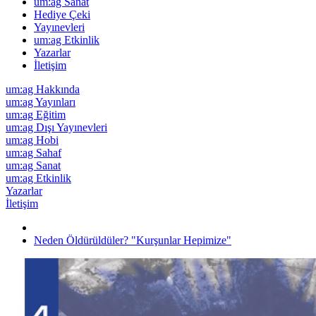
um:ag Sanat
Hediye Çeki
Yayınevleri
um:ag Etkinlik
Yazarlar
İletişim
um:ag Hakkında
um:ag Yayınları
um:ag Eğitim
um:ag Dışı Yayınevleri
um:ag Hobi
um:ag Sahaf
um:ag Sanat
um:ag Etkinlik
Yazarlar
İletişim
Neden Öldürüldüler? "Kurşunlar Hepimize"