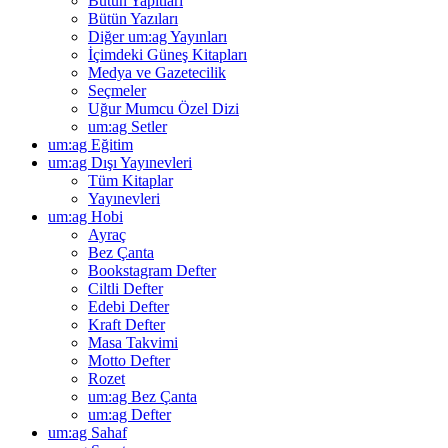
Bütün Yapıtları
Bütün Yazıları
Diğer um:ag Yayınları
İçimdeki Güneş Kitapları
Medya ve Gazetecilik
Seçmeler
Uğur Mumcu Özel Dizi
um:ag Setler
um:ag Eğitim
um:ag Dışı Yayınevleri
Tüm Kitaplar
Yayınevleri
um:ag Hobi
Ayraç
Bez Çanta
Bookstagram Defter
Ciltli Defter
Edebi Defter
Kraft Defter
Masa Takvimi
Motto Defter
Rozet
um:ag Bez Çanta
um:ag Defter
um:ag Sahaf