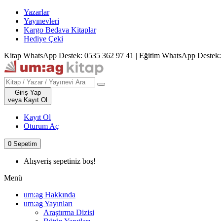
Yazarlar
Yayınevleri
Kargo Bedava Kitaplar
Hediye Çeki
Kitap WhatsApp Destek: 0535 362 97 41
|
Eğitim WhatsApp Destek:
Giriş Yap
veya Kayıt Ol
Kayıt Ol
Oturum Aç
0
Sepetim
Alışveriş sepetiniz boş!
Menü
um:ag Hakkında
um:ag Yayınları
Araştırma Dizisi