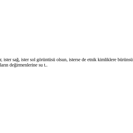
er sağ, ister sol görüntüsü olsun, isterse de etnik kimliklere bürünsün
rın değirmenlerine su t..