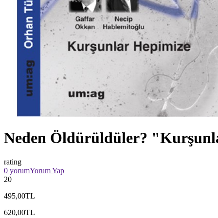
Neden Öldürüldüler? "Kurşunl
rating
0 yorum
Yorum Yap
20
495,00TL
620,00TL