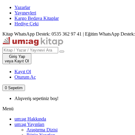
Yazarlar
Yayınevleri
Kargo Bedava Kitaplar
Hediye Çeki
Kitap WhatsApp Destek: 0535 362 97 41
|
Eğitim WhatsApp Destek:
Giriş Yap
veya Kayıt Ol
Kayıt Ol
Oturum Aç
0
Sepetim
Alışveriş sepetiniz boş!
Menü
um:ag Hakkında
um:ag Yayınları
Araştırma Dizisi