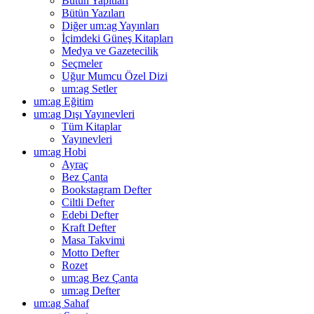
Bütün Yapıtları
Bütün Yazıları
Diğer um:ag Yayınları
İçimdeki Güneş Kitapları
Medya ve Gazetecilik
Seçmeler
Uğur Mumcu Özel Dizi
um:ag Setler
um:ag Eğitim
um:ag Dışı Yayınevleri
Tüm Kitaplar
Yayınevleri
um:ag Hobi
Ayraç
Bez Çanta
Bookstagram Defter
Ciltli Defter
Edebi Defter
Kraft Defter
Masa Takvimi
Motto Defter
Rozet
um:ag Bez Çanta
um:ag Defter
um:ag Sahaf