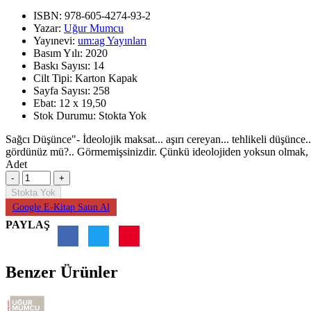
ISBN:
978-605-4274-93-2
Yazar:
Uğur Mumcu
Yayınevi:
um:ag Yayınları
Basım Yılı:
2020
Baskı Sayısı:
14
Cilt Tipi:
Karton Kapak
Sayfa Sayısı:
258
Ebat:
12 x 19,50
Stok Durumu:
Stokta Yok
Sağcı Düşünce"- İdeolojik maksat... aşırı cereyan... tehlikeli düşünce..
gördünüz mü?.. Görmemişsinizdir. Çünkü ideolojiden yoksun olmak, f
Adet
Stokta Yok
Google E-Kitap Satın Al
PAYLAŞ
Benzer Ürünler