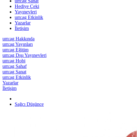
um:ag Sanat
Hediye Çeki
Yayınevleri
um:ag Etkinlik
Yazarlar
İletişim
um:ag Hakkında
um:ag Yayınları
um:ag Eğitim
um:ag Dışı Yayınevleri
um:ag Hobi
um:ag Sahaf
um:ag Sanat
um:ag Etkinlik
Yazarlar
İletişim
Sağcı Düşünce