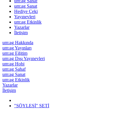
um:ag Sahaf
um:ag Sanat
Hediye Çeki
Yayınevleri
um:ag Etkinlik
Yazarlar
İletişim
um:ag Hakkında
um:ag Yayınları
um:ag Eğitim
um:ag Dışı Yayınevleri
um:ag Hobi
um:ag Sahaf
um:ag Sanat
um:ag Etkinlik
Yazarlar
İletişim
"SÖYLEŞİ" SETİ