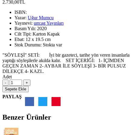
2.730,00TL
ISBN:
Yazar:
Uğur Mumcu
Yayınevi:
um:ag Yayınları
Basım Yılı:
2020
Cilt Tipi:
Karton Kapak
Ebat:
12 x 19.5 cm
Stok Durumu:
Stokta var
"SÖYLEŞİ" SETİ: İyi bir gazeteci, tarihe yön veren insanlarla
yaptığı söyleşilerle akılda kalır. SET İÇERİĞİ: 1- İÇİMDEN
GEÇEN ZAMAN 2- AYBAR İLE SÖYLEŞİ 3- BİR PULSUZ
DİLEKÇE 4- KAZI..
Adet
Sepete Ekle
PAYLAŞ
Benzer Ürünler