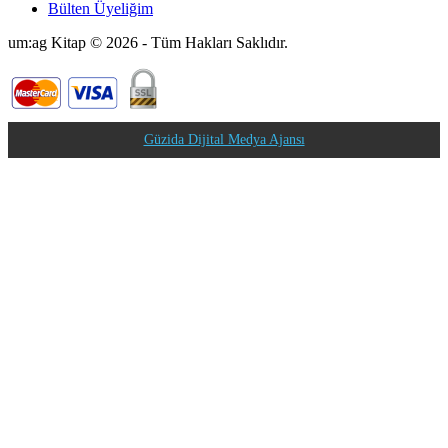
Bülten Üyeliğim
um:ag Kitap © 2026 - Tüm Hakları Saklıdır.
Güzida Dijital Medya Ajansı