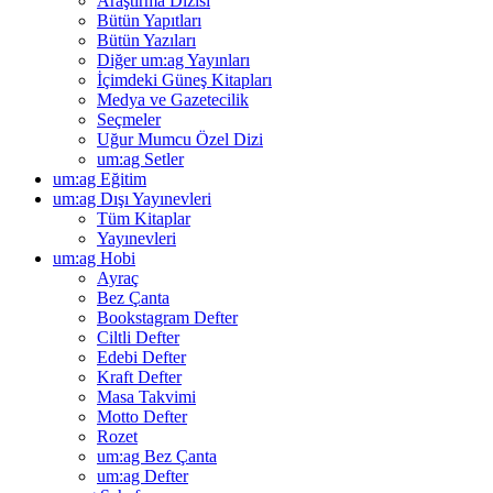
Araştırma Dizisi
Bütün Yapıtları
Bütün Yazıları
Diğer um:ag Yayınları
İçimdeki Güneş Kitapları
Medya ve Gazetecilik
Seçmeler
Uğur Mumcu Özel Dizi
um:ag Setler
um:ag Eğitim
um:ag Dışı Yayınevleri
Tüm Kitaplar
Yayınevleri
um:ag Hobi
Ayraç
Bez Çanta
Bookstagram Defter
Ciltli Defter
Edebi Defter
Kraft Defter
Masa Takvimi
Motto Defter
Rozet
um:ag Bez Çanta
um:ag Defter