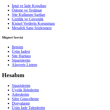
İptal ve İade Koşulları
Ödeme ve Teslimat
Site Kullanım Şartları
Gizlilik ve Güvenlik
Kişisel Verilerin Korunması
Mesafeli Satış Sözleşmesi
Müşteri Servisi
İletişim
Ürün İadesi
Site Haritası
Siparişlerim
Alışveriş Listem
Hesabım
Siparişlerim
Üyelik Bilgilerim
Adreslerim
Şifre Güncelleme
Dosyalarım
Ürün İade Taleplerim