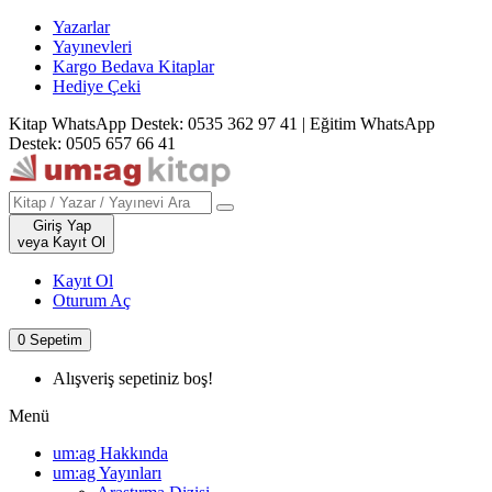
Yazarlar
Yayınevleri
Kargo Bedava Kitaplar
Hediye Çeki
Kitap WhatsApp Destek: 0535 362 97 41
|
Eğitim WhatsApp
Destek: 0505 657 66 41
Giriş Yap
veya Kayıt Ol
Kayıt Ol
Oturum Aç
0
Sepetim
Alışveriş sepetiniz boş!
Menü
um:ag Hakkında
um:ag Yayınları