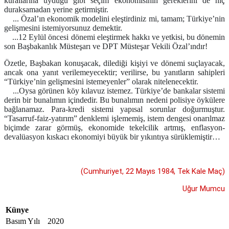
kurallarına uyduğu gibi seçim ekonomisinin gereklerini de hiç
duraksamadan yerine getirmiştir.
... Özal’ın ekonomik modelini eleştirdiniz mi, tamam; Türkiye’nin
gelişmesini istemiyorsunuz demektir.
...12 Eylül öncesi dönemi eleştirmek hakkı ve yetkisi, bu dönemin
son Başbakanlık Müsteşarı ve DPT Müsteşar Vekili Özal’ındır!
Özetle, Başbakan konuşacak, dilediği kişiyi ve dönemi suçlayacak,
ancak ona yanıt verilemeyecektir; verilirse, bu yanıtların sahipleri
“Türkiye’nin gelişmesini istemeyenler” olarak nitelenecektir.
...Oysa görünen köy kılavuz istemez. Türkiye’de bankalar sistemi
derin bir bunalımın içindedir. Bu bunalımın nedeni polisiye öykülere
bağlanamaz. Para-kredi sistemi yapısal sorunlar doğurmuştur.
“Tasarruf-faiz-yatırım” denklemi işlememiş, istem dengesi onarılmaz
biçimde zarar görmüş, ekonomide tekelcilik artmış, enflasyon-
devalüasyon kıskacı ekonomiyi büyük bir yıkıntıya sürüklemiştir…
(Cumhuriyet, 22 Mayıs 1984, Tek Kale Maç)
Uğur Mumcu
Künye
Basım Yılı
2020