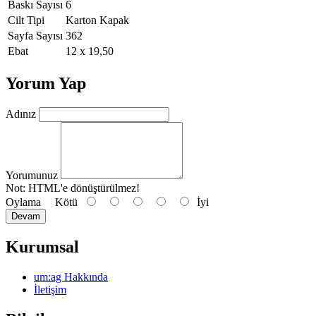
Baskı Sayısı
6
Cilt Tipi
Karton Kapak
Sayfa Sayısı
362
Ebat
12 x 19,50
Yorum Yap
Adınız
Yorumunuz
Not:
HTML'e dönüştürülmez!
Oylama
Kötü
İyi
Devam
Kurumsal
um:ag Hakkında
İletişim