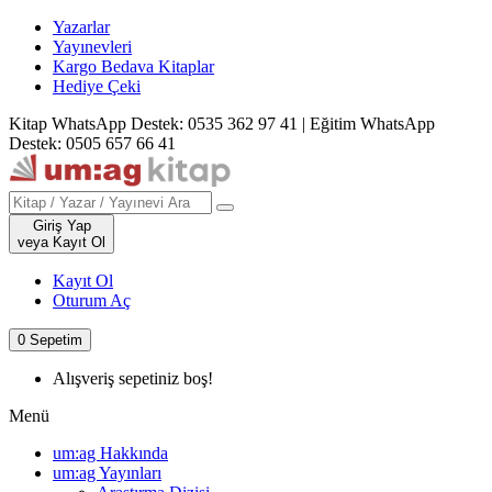
Yazarlar
Yayınevleri
Kargo Bedava Kitaplar
Hediye Çeki
Kitap WhatsApp Destek: 0535 362 97 41
|
Eğitim WhatsApp
Destek: 0505 657 66 41
Giriş Yap
veya Kayıt Ol
Kayıt Ol
Oturum Aç
0
Sepetim
Alışveriş sepetiniz boş!
Menü
um:ag Hakkında
um:ag Yayınları