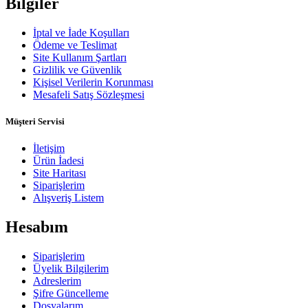
Bilgiler
İptal ve İade Koşulları
Ödeme ve Teslimat
Site Kullanım Şartları
Gizlilik ve Güvenlik
Kişisel Verilerin Korunması
Mesafeli Satış Sözleşmesi
Müşteri Servisi
İletişim
Ürün İadesi
Site Haritası
Siparişlerim
Alışveriş Listem
Hesabım
Siparişlerim
Üyelik Bilgilerim
Adreslerim
Şifre Güncelleme
Dosyalarım