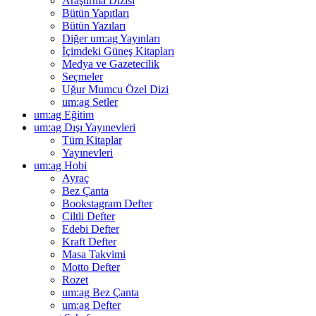
Araştırma Dizisi
Bütün Yapıtları
Bütün Yazıları
Diğer um:ag Yayınları
İçimdeki Güneş Kitapları
Medya ve Gazetecilik
Seçmeler
Uğur Mumcu Özel Dizi
um:ag Setler
um:ag Eğitim
um:ag Dışı Yayınevleri
Tüm Kitaplar
Yayınevleri
um:ag Hobi
Ayraç
Bez Çanta
Bookstagram Defter
Ciltli Defter
Edebi Defter
Kraft Defter
Masa Takvimi
Motto Defter
Rozet
um:ag Bez Çanta
um:ag Defter