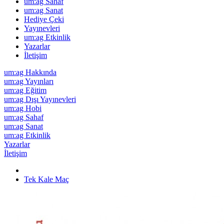
um:ag Sahaf
um:ag Sanat
Hediye Çeki
Yayınevleri
um:ag Etkinlik
Yazarlar
İletişim
um:ag Hakkında
um:ag Yayınları
um:ag Eğitim
um:ag Dışı Yayınevleri
um:ag Hobi
um:ag Sahaf
um:ag Sanat
um:ag Etkinlik
Yazarlar
İletişim
Tek Kale Maç