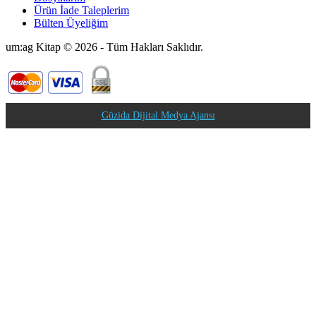
Ürün İade Taleplerim
Bülten Üyeliğim
um:ag Kitap © 2026 - Tüm Hakları Saklıdır.
Güzida Dijital Medya Ajansı