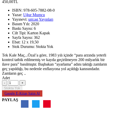
450,00TL
ISBN:
978-605-7882-08-0
Yazar:
Uğur Mumcu
Yayınevi:
um:ag Yayınları
Basım Yılı:
2020
Baskı Sayısı:
6
Cilt Tipi:
Karton Kapak
Sayfa Sayısı:
362
Ebat:
12 x 19,50
Stok Durumu:
Stokta Yok
Tek Kale Maç...Özal’a göre, 1983 yılı içinde “para arzında yeterli
kontrol tatbik edilmemiş ve kayda geçirilmeyen 200 milyarlık bir
ilave para” basılmıştır. Başbakan “ayarlama” adını taktığı zamların
geç yapıldığı, bu nedenle enflasyona yol açıldığı kanısındadır.
Zamların geç ..
Adet
Stokta Yok
Google E-Kitap Satın Al
PAYLAŞ