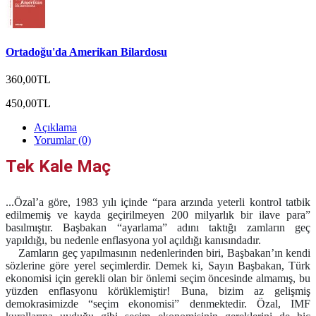
Ortadoğu'da Amerikan Bilardosu
360,00TL
450,00TL
Açıklama
Yorumlar (0)
Tek Kale Maç
...Özal’a göre, 1983 yılı içinde “para arzında yeterli kontrol tatbik
edilmemiş ve kayda geçirilmeyen 200 milyarlık bir ilave para”
basılmıştır. Başbakan “ayarlama” adını taktığı zamların geç
yapıldığı, bu nedenle enflasyona yol açıldığı kanısındadır.
Zamların geç yapılmasının nedenlerinden biri, Başbakan’ın kendi
sözlerine göre yerel seçimlerdir. Demek ki, Sayın Başbakan, Türk
ekonomisi için gerekli olan bir önlemi seçim öncesinde almamış, bu
yüzden enflasyonu körüklemiştir! Buna, bizim az gelişmiş
demokrasimizde “seçim ekonomisi” denmektedir. Özal, IMF