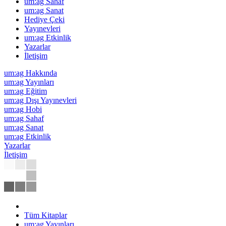
um:ag Sahaf
um:ag Sanat
Hediye Çeki
Yayınevleri
um:ag Etkinlik
Yazarlar
İletişim
um:ag Hakkında
um:ag Yayınları
um:ag Eğitim
um:ag Dışı Yayınevleri
um:ag Hobi
um:ag Sahaf
um:ag Sanat
um:ag Etkinlik
Yazarlar
İletişim
Tüm Kitaplar
um:ag Yayınları