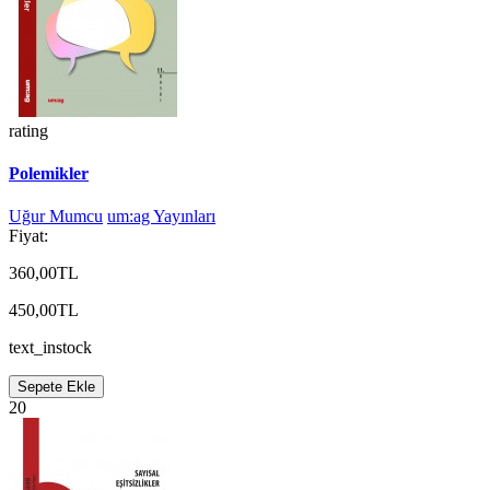
rating
Polemikler
Uğur Mumcu
um:ag Yayınları
Fiyat:
360,00TL
450,00TL
text_instock
Sepete Ekle
20