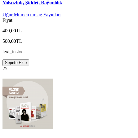
Yolsuzluk, Şiddet, Bağımlılık
Uğur Mumcu
um:ag Yayınları
Fiyat:
400,00TL
500,00TL
text_instock
Sepete Ekle
25