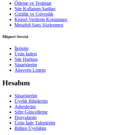
Ödeme ve Teslimat
Site Kullanım Şartları
Gizlilik ve Güvenlik
Kişisel Verilerin Korunması
Mesafeli Satış Sözleşmesi
Müşteri Servisi
İletişim
Ürün İadesi
Site Haritası
Siparişlerim
Alışveriş Listem
Hesabım
Siparişlerim
Üyelik Bilgilerim
Adreslerim
Şifre Güncelleme
Dosyalarım
Ürün İade Taleplerim
Bülten Üyeliğim