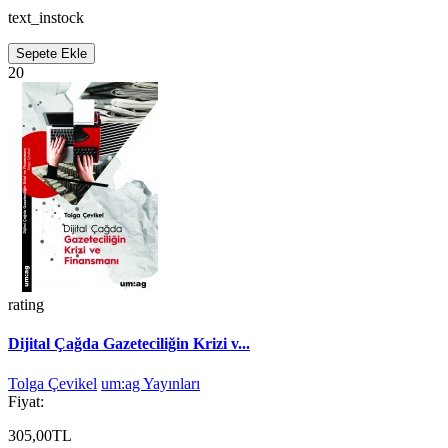
text_instock
Sepete Ekle
20
rating
Dijital Çağda Gazeteciliğin Krizi v...
Tolga Çevikel
um:ag Yayınları
Fiyat:
305,00TL