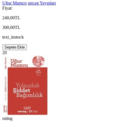
Uğur Mumcu
um:ag Yayınları
Fiyat:
240,00TL
300,00TL
text_instock
Sepete Ekle
20
rating