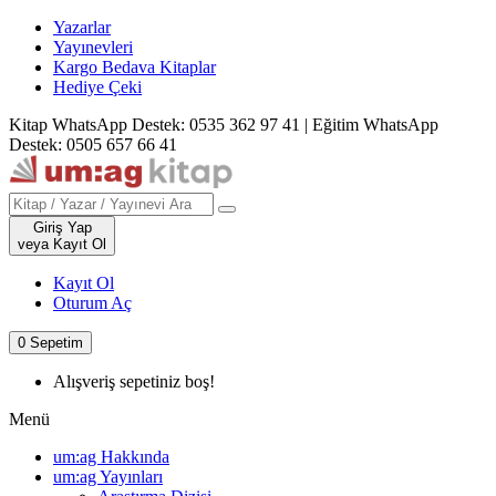
Yazarlar
Yayınevleri
Kargo Bedava Kitaplar
Hediye Çeki
Kitap WhatsApp Destek: 0535 362 97 41
|
Eğitim WhatsApp
Destek: 0505 657 66 41
Giriş Yap
veya Kayıt Ol
Kayıt Ol
Oturum Aç
0
Sepetim
Alışveriş sepetiniz boş!
Menü
um:ag Hakkında
um:ag Yayınları