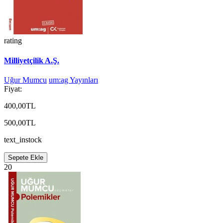
rating
Milliyetçilik A.Ş.
Uğur Mumcu
um:ag Yayınları
Fiyat:
400,00TL
500,00TL
text_instock
Sepete Ekle
20