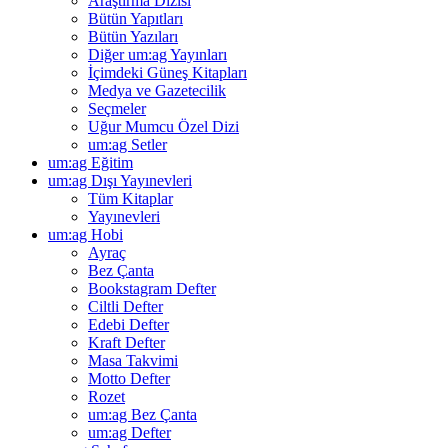
Araştırma Dizisi
Bütün Yapıtları
Bütün Yazıları
Diğer um:ag Yayınları
İçimdeki Güneş Kitapları
Medya ve Gazetecilik
Seçmeler
Uğur Mumcu Özel Dizi
um:ag Setler
um:ag Eğitim
um:ag Dışı Yayınevleri
Tüm Kitaplar
Yayınevleri
um:ag Hobi
Ayraç
Bez Çanta
Bookstagram Defter
Ciltli Defter
Edebi Defter
Kraft Defter
Masa Takvimi
Motto Defter
Rozet
um:ag Bez Çanta
um:ag Defter