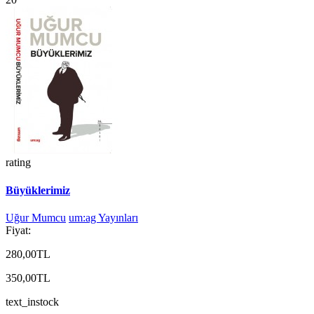
rating
Büyüklerimiz
Uğur Mumcu
um:ag Yayınları
Fiyat:
280,00TL
350,00TL
text_instock