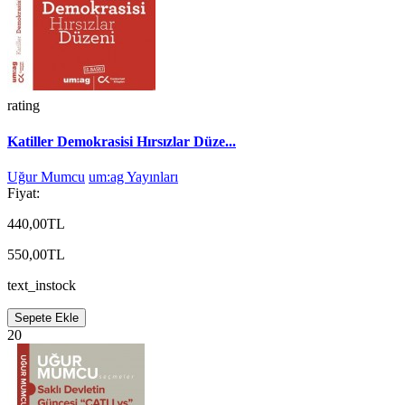
rating
Katiller Demokrasisi Hırsızlar Düze...
Uğur Mumcu
um:ag Yayınları
Fiyat:
440,00TL
550,00TL
text_instock
Sepete Ekle
20