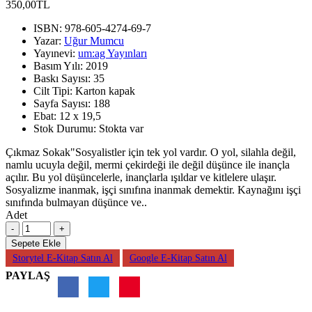
350,00TL
ISBN:
978-605-4274-69-7
Yazar:
Uğur Mumcu
Yayınevi:
um:ag Yayınları
Basım Yılı:
2019
Baskı Sayısı:
35
Cilt Tipi:
Karton kapak
Sayfa Sayısı:
188
Ebat:
12 x 19,5
Stok Durumu:
Stokta var
Çıkmaz Sokak"Sosyalistler için tek yol vardır. O yol, silahla değil,
namlu ucuyla değil, mermi çekirdeği ile değil düşünce ile inançla
açılır. Bu yol düşüncelerle, inançlarla ışıldar ve kitlelere ulaşır.
Sosyalizme inanmak, işçi sınıfına inanmak demektir. Kaynağını işçi
sınıfında bulmayan düşünce ve..
Adet
Sepete Ekle
Storytel E-Kitap Satın Al
Google E-Kitap Satın Al
PAYLAŞ