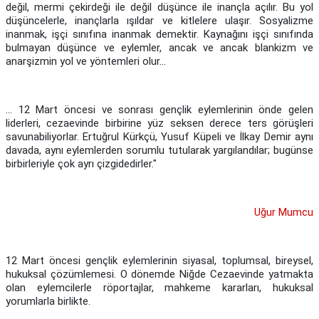
değil, mermi çekirdeği ile değil düşünce ile inançla açılır. Bu yol
düşüncelerle, inançlarla ışıldar ve kitlelere ulaşır. Sosyalizme
inanmak, işçi sınıfına inanmak demektir. Kaynağını işçi sınıfında
bulmayan düşünce ve eylemler, ancak ve ancak blankizm ve
anarşizmin yol ve yöntemleri olur...
... 12 Mart öncesi ve sonrası gençlik eylemlerinin önde gelen
liderleri, cezaevinde birbirine yüz seksen derece ters görüşleri
savunabiliyorlar. Ertuğrul Kürkçü, Yusuf Küpeli ve İlkay Demir aynı
davada, aynı eylemlerden sorumlu tutularak yargılandılar; bugünse
birbirleriyle çok ayrı çizgidedirler."
Uğur Mumcu
12 Mart öncesi gençlik eylemlerinin siyasal, toplumsal, bireysel,
hukuksal çözümlemesi. O dönemde Niğde Cezaevinde yatmakta
olan eylemcilerle röportajlar, mahkeme kararları, hukuksal
yorumlarla birlikte.