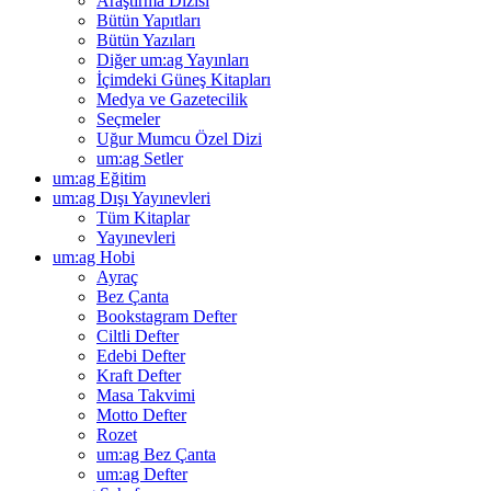
Araştırma Dizisi
Bütün Yapıtları
Bütün Yazıları
Diğer um:ag Yayınları
İçimdeki Güneş Kitapları
Medya ve Gazetecilik
Seçmeler
Uğur Mumcu Özel Dizi
um:ag Setler
um:ag Eğitim
um:ag Dışı Yayınevleri
Tüm Kitaplar
Yayınevleri
um:ag Hobi
Ayraç
Bez Çanta
Bookstagram Defter
Ciltli Defter
Edebi Defter
Kraft Defter
Masa Takvimi
Motto Defter
Rozet
um:ag Bez Çanta
um:ag Defter