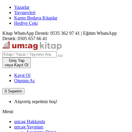
Yazarlar
Yayınevleri
Kargo Bedava Kitaplar
Hediye Çeki
Kitap WhatsApp Destek: 0535 362 97 41
|
Eğitim WhatsApp
Destek: 0505 657 66 41
Giriş Yap
veya Kayıt Ol
Kayıt Ol
Oturum Aç
0
Sepetim
Alışveriş sepetiniz boş!
Menü
um:ag Hakkında
um:ag Yayınları