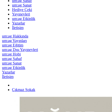
um:ag Sahaf
um:ag Sanat
Hediye Çeki
Yayınevleri
um:ag Etkinlik
Yazarlar
İletişim
um:ag Hakkında
um:ag Yayınları
um:ag Eğitim
um:ag Dışı Yayınevleri
um:ag Hobi
um:ag Sahaf
um:ag Sanat
um:ag Etkinlik
Yazarlar
İletişim
Çıkmaz Sokak