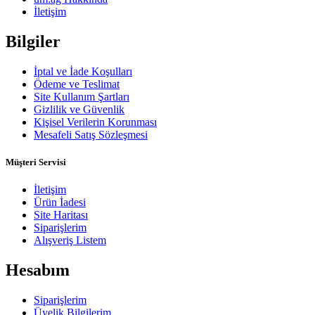
İletişim
Bilgiler
İptal ve İade Koşulları
Ödeme ve Teslimat
Site Kullanım Şartları
Gizlilik ve Güvenlik
Kişisel Verilerin Korunması
Mesafeli Satış Sözleşmesi
Müşteri Servisi
İletişim
Ürün İadesi
Site Haritası
Siparişlerim
Alışveriş Listem
Hesabım
Siparişlerim
Üyelik Bilgilerim