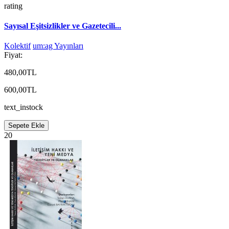
rating
Sayısal Eşitsizlikler ve Gazetecili...
Kolektif
um:ag Yayınları
Fiyat:
480,00TL
600,00TL
text_instock
Sepete Ekle
20