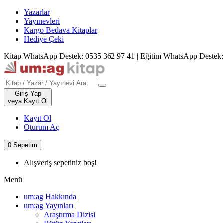
Yazarlar
Yayınevleri
Kargo Bedava Kitaplar
Hediye Çeki
Kitap WhatsApp Destek: 0535 362 97 41
|
Eğitim WhatsApp Destek:
Giriş Yap
veya Kayıt Ol
Kayıt Ol
Oturum Aç
0
Sepetim
Alışveriş sepetiniz boş!
Menü
um:ag Hakkında
um:ag Yayınları
Araştırma Dizisi