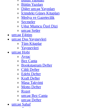
Bütün Yapıtları
Bütün Yazıları
Diğer um:ag Yayınları
İçimdeki Güneş Kitapları
Medya ve Gazetecilik
Seçmeler
Uğur Mumcu Özel Dizi
um:ag Setler
um:ag Eğitim
um:ag Dışı Yayınevleri
Tüm Kitaplar
Yayınevleri
um:ag Hobi
Ayraç
Bez Çanta
Bookstagram Defter
Ciltli Defter
Edebi Defter
Kraft Defter
Masa Takvimi
Motto Defter
Rozet
um:ag Bez Çanta
um:ag Defter
um:ag Sahaf