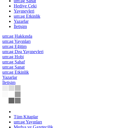
um:ag Sanat
Hediye Çeki
Yayınevleri
um:ag Etkinlik
Yazarlar
İletişim
um:ag Hakkında
um:ag Yayınları
um:ag Eğitim
um:ag Dışı Yayınevleri
um:ag Hobi
um:ag Sahaf
um:ag Sanat
um:ag Etkinlik
Yazarlar
İletişim
Tüm Kitaplar
um:ag Yayınları
Medya ve Gazetecilik