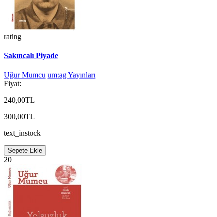
rating
Sakıncalı Piyade
Uğur Mumcu
um:ag Yayınları
Fiyat:
240,00TL
300,00TL
text_instock
Sepete Ekle
20