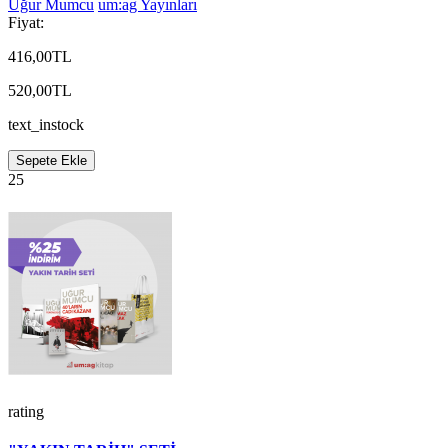
Uğur Mumcu
um:ag Yayınları
Fiyat:
416,00TL
520,00TL
text_instock
Sepete Ekle
25
rating