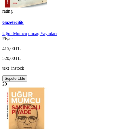
rating
Gazetecilik
Uğur Mumcu
um:ag Yayınları
Fiyat:
415,00TL
520,00TL
text_instock
Sepete Ekle
20