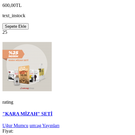
600,00TL
text_instock
Sepete Ekle
25
rating
"KARA MİZAH" SETİ
Uğur Mumcu
um:ag Yayınları
Fiyat: