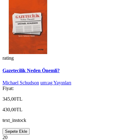
rating
Gazetecilik Neden Önemli?
Michael Schudson
um:ag Yayınları
Fiyat:
345,00TL
430,00TL
text_instock
Sepete Ekle
20