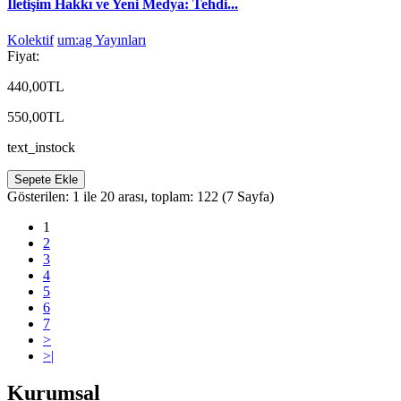
İletişim Hakkı ve Yeni Medya: Tehdi...
Kolektif
um:ag Yayınları
Fiyat:
440,00TL
550,00TL
text_instock
Sepete Ekle
Gösterilen: 1 ile 20 arası, toplam: 122 (7 Sayfa)
1
2
3
4
5
6
7
>
>|
Kurumsal