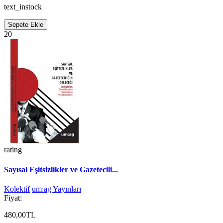
text_instock
Sepete Ekle
20
rating
Sayısal Eşitsizlikler ve Gazetecili...
Kolektif
um:ag Yayınları
Fiyat:
480,00TL