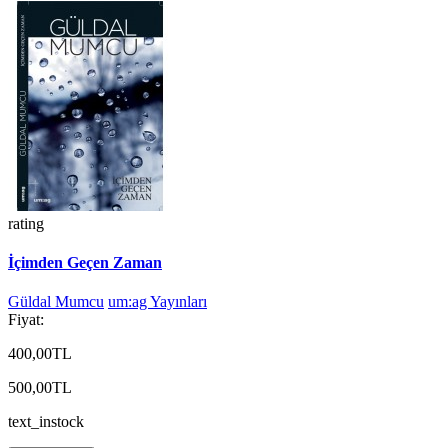
rating
İçimden Geçen Zaman
Güldal Mumcu
um:ag Yayınları
Fiyat:
400,00TL
500,00TL
text_instock