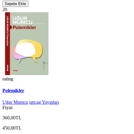
Sepete Ekle
20
rating
Polemikler
Uğur Mumcu
um:ag Yayınları
Fiyat:
360,00TL
450,00TL