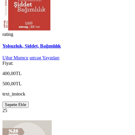
rating
Yolsuzluk, Şiddet, Bağımlılık
Uğur Mumcu
um:ag Yayınları
Fiyat:
400,00TL
500,00TL
text_instock
Sepete Ekle
25