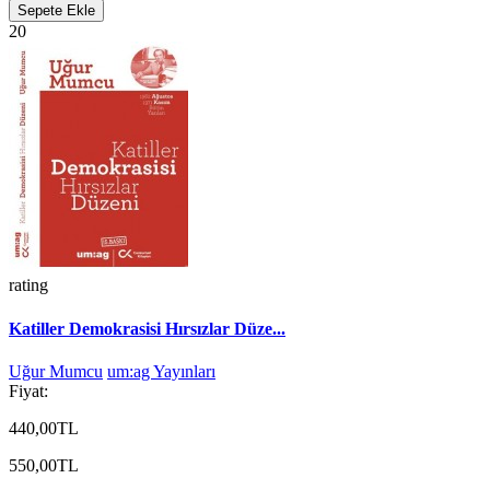
Sepete Ekle
20
rating
Katiller Demokrasisi Hırsızlar Düze...
Uğur Mumcu
um:ag Yayınları
Fiyat:
440,00TL
550,00TL