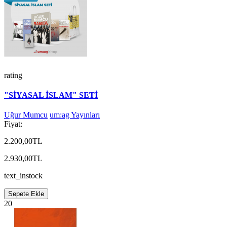
rating
"SİYASAL İSLAM" SETİ
Uğur Mumcu
um:ag Yayınları
Fiyat:
2.200,00TL
2.930,00TL
text_instock
Sepete Ekle
20