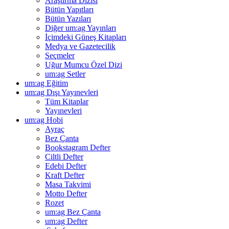
Araştırma Dizisi
Bütün Yapıtları
Bütün Yazıları
Diğer um:ag Yayınları
İçimdeki Güneş Kitapları
Medya ve Gazetecilik
Seçmeler
Uğur Mumcu Özel Dizi
um:ag Setler
um:ag Eğitim
um:ag Dışı Yayınevleri
Tüm Kitaplar
Yayınevleri
um:ag Hobi
Ayraç
Bez Çanta
Bookstagram Defter
Ciltli Defter
Edebi Defter
Kraft Defter
Masa Takvimi
Motto Defter
Rozet
um:ag Bez Çanta
um:ag Defter