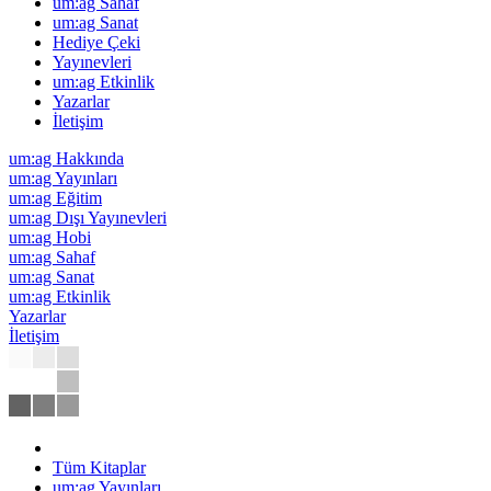
um:ag Sahaf
um:ag Sanat
Hediye Çeki
Yayınevleri
um:ag Etkinlik
Yazarlar
İletişim
um:ag Hakkında
um:ag Yayınları
um:ag Eğitim
um:ag Dışı Yayınevleri
um:ag Hobi
um:ag Sahaf
um:ag Sanat
um:ag Etkinlik
Yazarlar
İletişim
Tüm Kitaplar
um:ag Yayınları