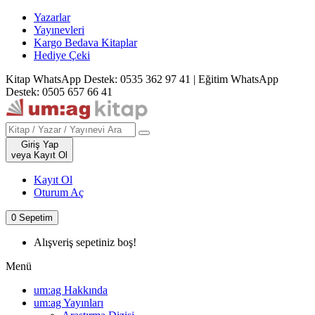
Yazarlar
Yayınevleri
Kargo Bedava Kitaplar
Hediye Çeki
Kitap WhatsApp Destek: 0535 362 97 41
|
Eğitim WhatsApp
Destek: 0505 657 66 41
Giriş Yap
veya Kayıt Ol
Kayıt Ol
Oturum Aç
0
Sepetim
Alışveriş sepetiniz boş!
Menü
um:ag Hakkında
um:ag Yayınları