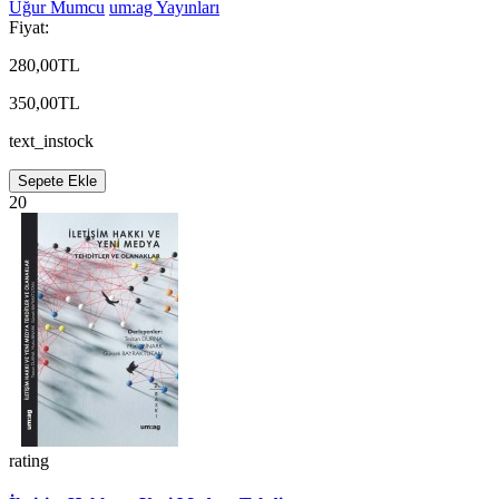
Uğur Mumcu
um:ag Yayınları
Fiyat:
280,00TL
350,00TL
text_instock
Sepete Ekle
20
rating