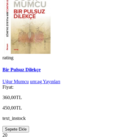
rating
Bir Pulsuz Dilekçe
Uğur Mumcu
um:ag Yayınları
Fiyat:
360,00TL
450,00TL
text_instock
Sepete Ekle
20