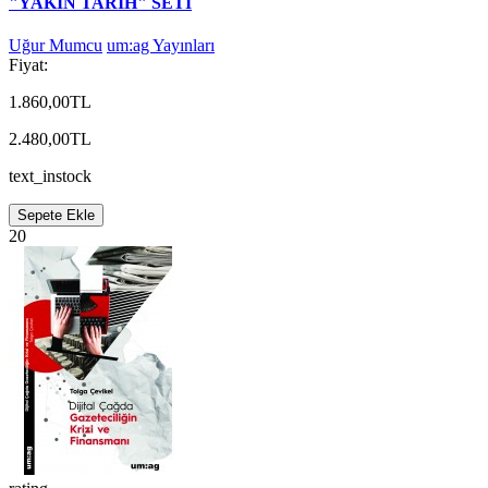
"YAKIN TARİH" SETİ
Uğur Mumcu
um:ag Yayınları
Fiyat:
1.860,00TL
2.480,00TL
text_instock
Sepete Ekle
20