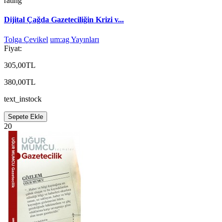
rating
Dijital Çağda Gazeteciliğin Krizi v...
Tolga Çevikel
um:ag Yayınları
Fiyat:
305,00TL
380,00TL
text_instock
Sepete Ekle
20